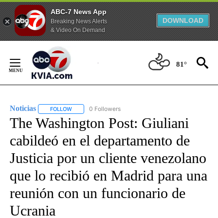
ABC-7 News App
DOWNLOAD
Breaking News Alerts
& Video On Demand
Skip
to
81°
Content
Noticias
0 Followers
FOLLOW
FOLLOW "NOTICIAS" TO RECEIVE NOTIFICATIONS ABOUT
The Washington Post: Giuliani
cabildeó en el departamento de
Justicia por un cliente venezolano
que lo recibió en Madrid para una
reunión con un funcionario de
Ucrania