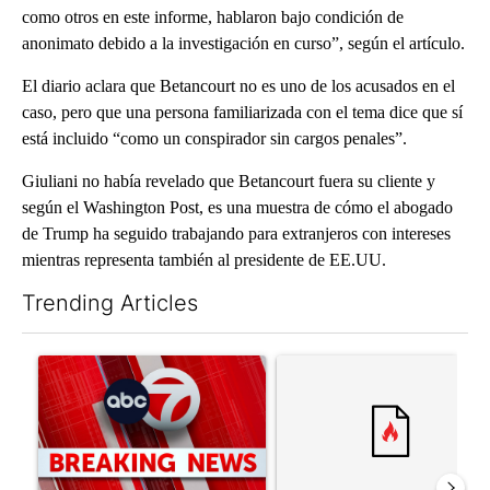
como otros en este informe, hablaron bajo condición de
anonimato debido a la investigación en curso”, según el artículo.
El diario aclara que Betancourt no es uno de los acusados en el
caso, pero que una persona familiarizada con el tema dice que sí
está incluido “como un conspirador sin cargos penales”.
Giuliani no había revelado que Betancourt fuera su cliente y
según el Washington Post, es una muestra de cómo el abogado
de Trump ha seguido trabajando para extranjeros con intereses
mientras representa también al presidente de EE.UU.
Trending Articles
The following is a list of the most commented articles in the last 7
A trending article titled "Trump signs executive orders that tar
A trending article titled "S