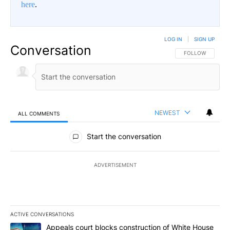
here
.
LOG IN
|
SIGN UP
Conversation
FOLLOW THIS CO
FOLLOW
NEWEST
ALL COMMENTS
All Comments
Start the conversation
ADVERTISEMENT
ACTIVE CONVERSATIONS
The following is a list of the most commented articles in the last 7
A trending article titled "Appeals court blocks construction of W
Appeals court blocks construction of White House