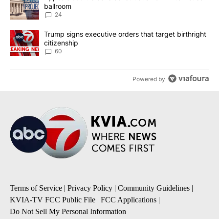
ballroom
24
A trending article titled "Trump signs executive orders that targe
Trump signs executive orders that target birthright
citizenship
60
Powered by
Terms of Service
|
Privacy Policy
|
Community Guidelines
|
KVIA-TV FCC Public File
|
FCC Applications
|
Do Not Sell My Personal Information