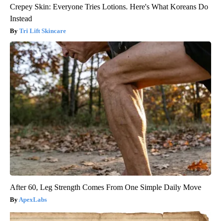
Crepey Skin: Everyone Tries Lotions. Here's What Koreans Do
Instead
Tri Lift Skincare
After 60, Leg Strength Comes From One Simple Daily Move
ApexLabs