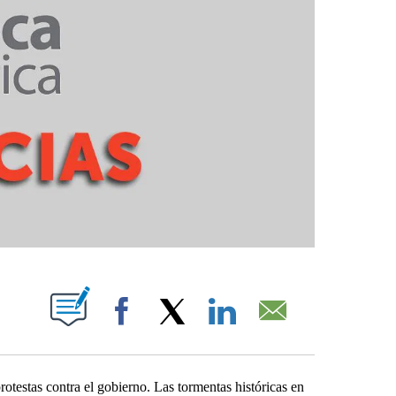
PAGES ON "".
Facebook
X
LinkedIn
Email
otestas contra el gobierno. Las tormentas históricas en