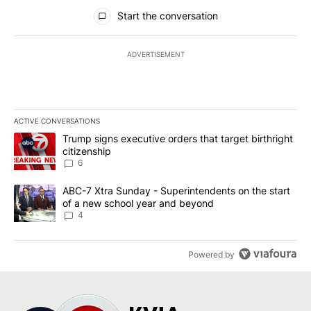
All Comments
Start the conversation
ADVERTISEMENT
ACTIVE CONVERSATIONS
The following is a list of the most commented articles in the last 7
A trending article titled "Trump signs executive orders that targe
Trump signs executive orders that target birthright
citizenship
6
A trending article titled "ABC-7 Xtra Sunday - Superintendents o
ABC-7 Xtra Sunday - Superintendents on the start
of a new school year and beyond
4
Powered by