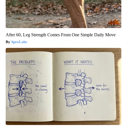
After 60, Leg Strength Comes From One Simple Daily Move
ApexLabs