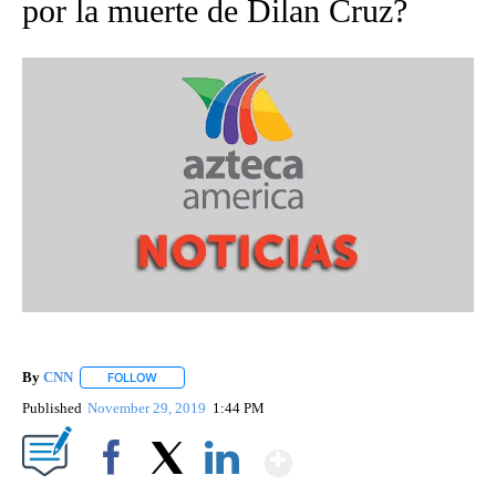
por la muerte de Dilan Cruz?
By
CNN
FOLLOW
FOLLOW "" TO RECEIVE NOTIFICATIONS ABOUT NEW PAGE
Published
November 29, 2019
1:44 PM
Show More
Facebook
X
LinkedIn