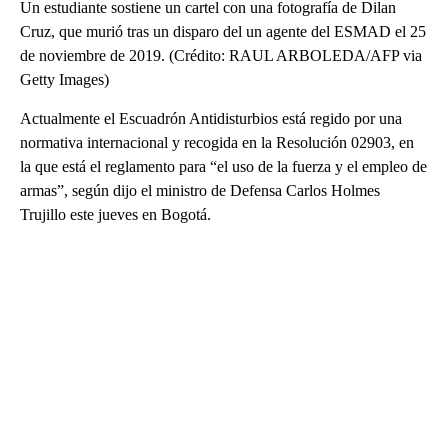
Un estudiante sostiene un cartel con una fotografía de Dilan
Cruz, que murió tras un disparo del un agente del ESMAD el 25
de noviembre de 2019. (Crédito: RAUL ARBOLEDA/AFP via
Getty Images)
Actualmente el Escuadrón Antidisturbios está regido por una
normativa internacional y recogida en la Resolución 02903, en
la que está el reglamento para “el uso de la fuerza y el empleo de
armas”, según dijo el ministro de Defensa Carlos Holmes
Trujillo este jueves en Bogotá.
A
D
V
E
R
TI
S
E
M
E
N
T