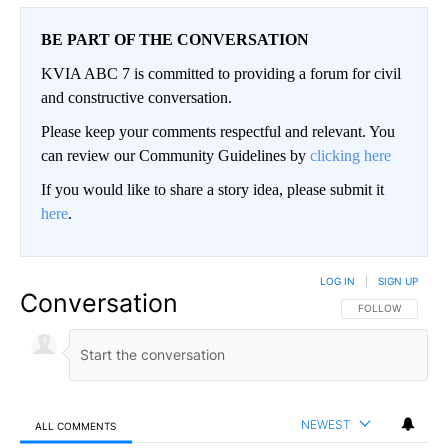
BE PART OF THE CONVERSATION
KVIA ABC 7 is committed to providing a forum for civil
and constructive conversation.
Please keep your comments respectful and relevant. You
can review our Community Guidelines by
clicking here
If you would like to share a story idea, please submit it
here
.
LOG IN
|
SIGN UP
Conversation
FOLLOW THIS CO
FOLLOW
NEWEST
ALL COMMENTS