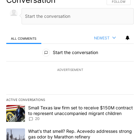
FOLLOW THIS CO
FOLLOW
NEWEST
ALL COMMENTS
All Comments
Start the conversation
ADVERTISEMENT
ACTIVE CONVERSATIONS
The following is a list of the most commented articles in the last 7
A trending article titled "Small Texas law firm set to receive $
Small Texas law firm set to receive $150M contract
to represent unaccompanied migrant children
20
A trending article titled "What's that smell? Rep. Acevedo addre
What's that smell? Rep. Acevedo addresses strong
gas odor by Marathon refinery