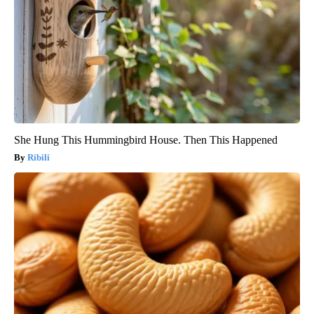
She Hung This Hummingbird House. Then This Happened
Ribili