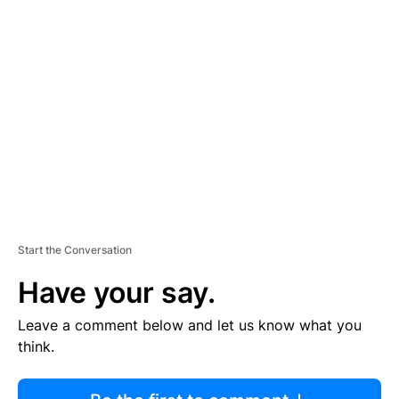
R
TI
S
E
M
E
N
T
Start the Conversation
Have your say.
Leave a comment below and let us know what you
think.