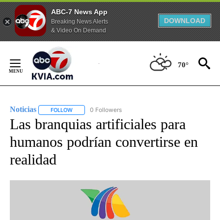
ABC-7 News App
DOWNLOAD
Breaking News Alerts
& Video On Demand
Skip
to
70°
Content
Noticias
0 Followers
FOLLOW
FOLLOW "NOTICIAS" TO RECEIVE NOTIFICATIONS ABOUT
Las branquias artificiales para
humanos podrían convertirse en
realidad