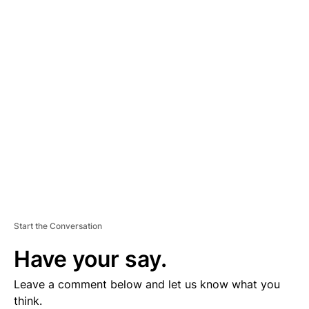
A
D
V
E
R
TI
S
E
M
E
N
T
Start the Conversation
Have your say.
Leave a comment below and let us know what you
think.