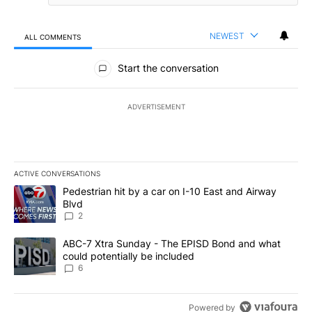
NEWEST
ALL COMMENTS
All Comments
Start the conversation
ADVERTISEMENT
ACTIVE CONVERSATIONS
The following is a list of the most commented articles in the last 7
A trending article titled "Pedestrian hit by a car on I-10 East an
Pedestrian hit by a car on I-10 East and Airway
Blvd
2
A trending article titled "ABC-7 Xtra Sunday - The EPISD Bond a
ABC-7 Xtra Sunday - The EPISD Bond and what
could potentially be included
6
Powered by