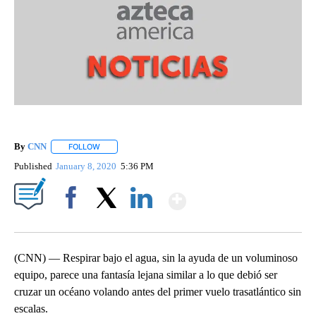
By
CNN
FOLLOW
FOLLOW "" TO RECEIVE NOTIFICATIONS ABOUT NEW PAGE
Published
January 8, 2020
5:36 PM
Show More
Facebook
X
LinkedIn
(CNN) — Respirar bajo el agua, sin la ayuda de un voluminoso
equipo, parece una fantasía lejana similar a lo que debió ser
cruzar un océano volando antes del primer vuelo trasatlántico sin
escalas.