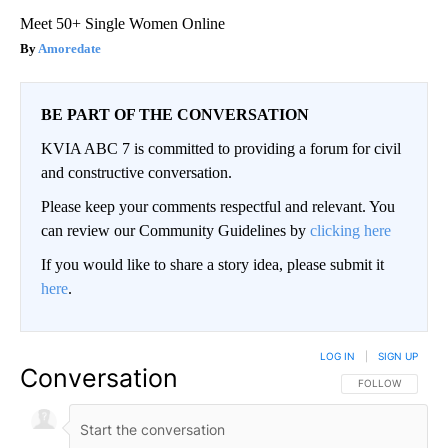
Meet 50+ Single Women Online
Amoredate
BE PART OF THE CONVERSATION
KVIA ABC 7 is committed to providing a forum for civil
and constructive conversation.
Please keep your comments respectful and relevant. You
can review our Community Guidelines by
clicking here
If you would like to share a story idea, please submit it
here
.
LOG IN
|
SIGN UP
Conversation
FOLLOW THIS CO
FOLLOW