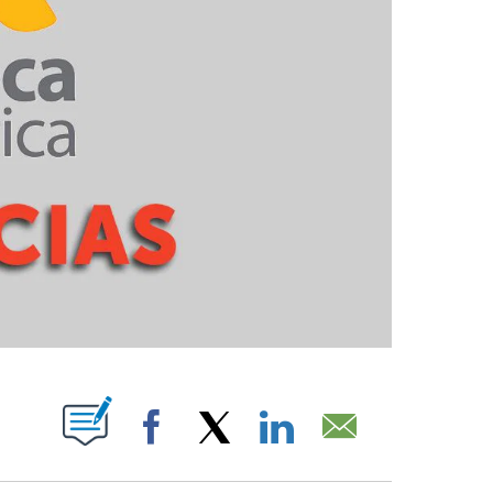
PAGES ON "".
Facebook
X
LinkedIn
Email