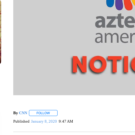
By
CNN
FOLLOW
FOLLOW "" TO RECEIVE NOTIFICATIONS ABOUT NEW 
Published
January 8, 2020
9:47 AM