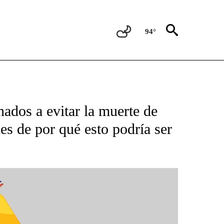
94°
BOUT NEW PAGES ON "NOTICIAS".
nados a evitar la muerte de
es de por qué esto podría ser