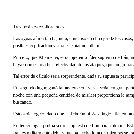
Tres posibles explicaciones
Las aguas aún están bajando, e incluso en el mejor de los casos,
posibles explicaciones para este ataque militar.
Primero, que Khamenei, el octogenario líder supremo de Irán, no
haya sobreestimado la efectividad de los ataques, que luego frac
Tal error de cálculo sería sorprendente, dada su supuesta partici
En segundo lugar, ganó la moderación, y esta señal en gran parte 
noche con una pequeña cantidad de misiles) proporciona la ramp
buscando.
Esto sería lógico, dado que ni Teherán ni Washington tienen m
En tercer lugar, podría ser una apuesta de Irán para calmar a E
Irán es militarmente débil y que ha hecho lo peor, mientras se t