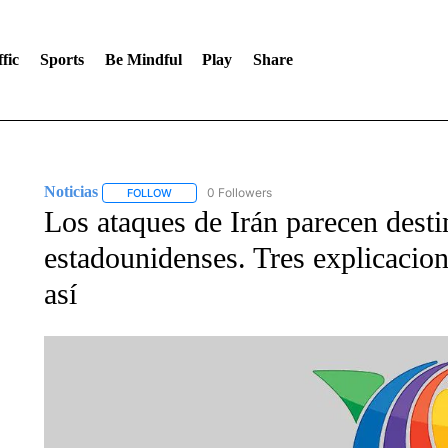
fic
Sports
Be Mindful
Play
Share
Noticias
0 Followers
FOLLOW
FOLLOW "NOTICIAS" TO RECEIVE NOTIFICATIONS A
Los ataques de Irán parecen desti
estadounidenses. Tres explicacion
así