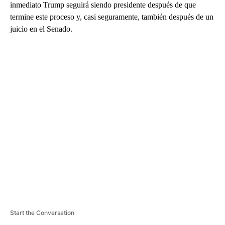
inmediato Trump seguirá siendo presidente después de que
termine este proceso y, casi seguramente, también después de un
juicio en el Senado.
A
D
V
E
R
TI
S
E
M
E
N
T
Start the Conversation