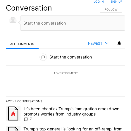
LOG IN
|
SIGN UP
Conversation
FOLLOW THIS CO
FOLLOW
NEWEST
ALL COMMENTS
All Comments
Start the conversation
ADVERTISEMENT
ACTIVE CONVERSATIONS
The following is a list of the most commented articles in the last 7
A trending article titled "‘It’s been chaotic’: Trump’s immigrati
‘It’s been chaotic’: Trump’s immigration crackdown
prompts worries from industry groups
7
A trending article titled "Trump’s top general is ‘looking for an o
Trump’s top general is ‘looking for an off-ramp’ from