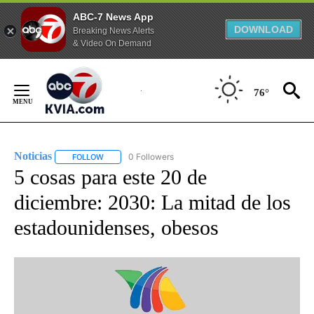
ABC-7 News App
DOWNLOAD
Breaking News Alerts
& Video On Demand
Skip
to
76°
Content
Noticias
0 Followers
FOLLOW
FOLLOW "NOTICIAS" TO RECEIVE NOTIFICATIONS ABOUT
5 cosas para este 20 de
diciembre: 2030: La mitad de los
estadounidenses, obesos