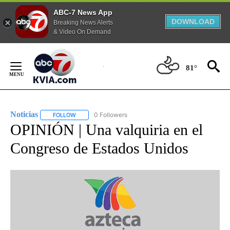
ABC-7 News App
DOWNLOAD
Breaking News Alerts
& Video On Demand
Skip
to
81°
Content
Noticias
0 Followers
FOLLOW
FOLLOW "NOTICIAS" TO RECEIVE NOTIFICATIONS ABOUT
OPINIÓN | Una valquiria en el
Congreso de Estados Unidos