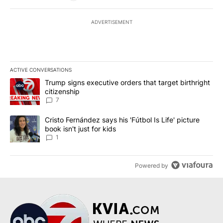
ADVERTISEMENT
ACTIVE CONVERSATIONS
The following is a list of the most commented articles in the last 7
A trending article titled "Trump signs executive orders that targe
Trump signs executive orders that target birthright
citizenship
7
A trending article titled "Cristo Fernández says his 'Fútbol Is Life'
Cristo Fernández says his 'Fútbol Is Life' picture
book isn't just for kids
1
Powered by