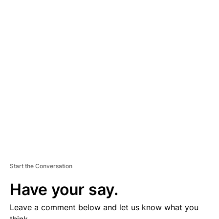
A
D
V
E
R
TI
S
E
M
E
N
T
Start the Conversation
Have your say.
Leave a comment below and let us know what you