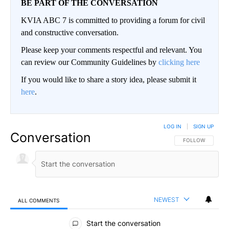
BE PART OF THE CONVERSATION
KVIA ABC 7 is committed to providing a forum for civil
and constructive conversation.
Please keep your comments respectful and relevant. You
can review our Community Guidelines by
clicking here
If you would like to share a story idea, please submit it
here
.
LOG IN
|
SIGN UP
Conversation
FOLLOW THIS CO
FOLLOW
NEWEST
ALL COMMENTS
All Comments
Start the conversation