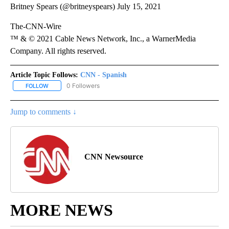
Britney Spears (@britneyspears) July 15, 2021
The-CNN-Wire
™ & © 2021 Cable News Network, Inc., a WarnerMedia
Company. All rights reserved.
Article Topic Follows:
CNN - Spanish
0 Followers
FOLLOW
FOLLOW "CNN - SPANISH" TO RECEIVE NOTIFICATIONS ABOUT NE
Jump to comments ↓
CNN Newsource
MORE NEWS