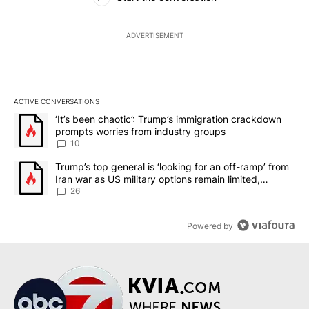
ADVERTISEMENT
ACTIVE CONVERSATIONS
The following is a list of the most commented articles in the last 7
A trending article titled "‘It’s been chaotic’: Trump’s immigrati
‘It’s been chaotic’: Trump’s immigration crackdown
prompts worries from industry groups
10
A trending article titled "Trump’s top general is ‘looking for an o
Trump’s top general is ‘looking for an off-ramp’ from
Iran war as US military options remain limited,
sources say
26
Powered by