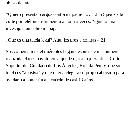
abuso de tutela.
“Quiero presentar cargos contra mi padre hoy”, dijo Spears a la
corte por teléfono, rompiendo a llorar a veces. “Quiero una
investigación sobre mi papá”.
¿Qué es una tutela legal? Aquí los pros y contras 4:21
Sus comentarios del miércoles llegan después de una audiencia
realizada el mes pasado en la que le dijo a la jueza de la Corte
Superior del Condado de Los Ángeles, Brenda Penny, que su
tutela es “abusiva” y que quería elegir a su propio abogado para
ayudarla a poner fin al acuerdo de casi 13 años.
A
D
V
E
R
TI
S
E
M
E
N