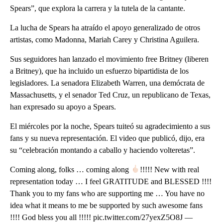
Spears”, que explora la carrera y la tutela de la cantante.
La lucha de Spears ha atraído el apoyo generalizado de otros
artistas, como Madonna, Mariah Carey y Christina Aguilera.
Sus seguidores han lanzado el movimiento free Britney (liberen
a Britney), que ha incluido un esfuerzo bipartidista de los
legisladores. La senadora Elizabeth Warren, una demócrata de
Massachusetts, y el senador Ted Cruz, un republicano de Texas,
han expresado su apoyo a Spears.
El miércoles por la noche, Spears tuiteó su agradecimiento a sus
fans y su nueva representación. El video que publicó, dijo, era
su “celebración montando a caballo y haciendo volteretas”.
Coming along, folks … coming along
!!!!! New with real
representation today … I feel GRATITUDE and BLESSED !!!!
Thank you to my fans who are supporting me … You have no
idea what it means to me be supported by such awesome fans
!!!! God bless you all !!!!! pic.twitter.com/27yexZ5O8J —