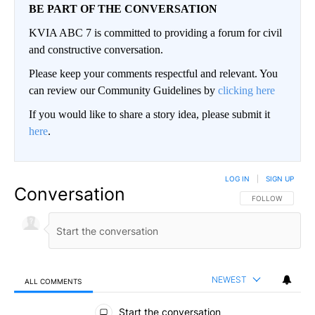
BE PART OF THE CONVERSATION
KVIA ABC 7 is committed to providing a forum for civil
and constructive conversation.
Please keep your comments respectful and relevant. You
can review our Community Guidelines by
clicking here
If you would like to share a story idea, please submit it
here
.
LOG IN
|
SIGN UP
Conversation
FOLLOW THIS CO
FOLLOW
NEWEST
ALL COMMENTS
All Comments
Start the conversation