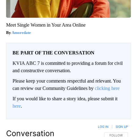
Meet Single Women in Your Area Online
Amoredate
BE PART OF THE CONVERSATION
KVIA ABC 7 is committed to providing a forum for civil
and constructive conversation.
Please keep your comments respectful and relevant. You
can review our Community Guidelines by
clicking here
If you would like to share a story idea, please submit it
here
.
LOG IN
|
SIGN UP
Conversation
FOLLOW THIS CO
FOLLOW