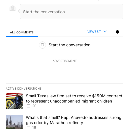
NEWEST
ALL COMMENTS
All Comments
Start the conversation
ADVERTISEMENT
ACTIVE CONVERSATIONS
The following is a list of the most commented articles in the last 7
A trending article titled "Small Texas law firm set to receive $
Small Texas law firm set to receive $150M contract
to represent unaccompanied migrant children
20
A trending article titled "What's that smell? Rep. Acevedo addre
What's that smell? Rep. Acevedo addresses strong
gas odor by Marathon refinery
19