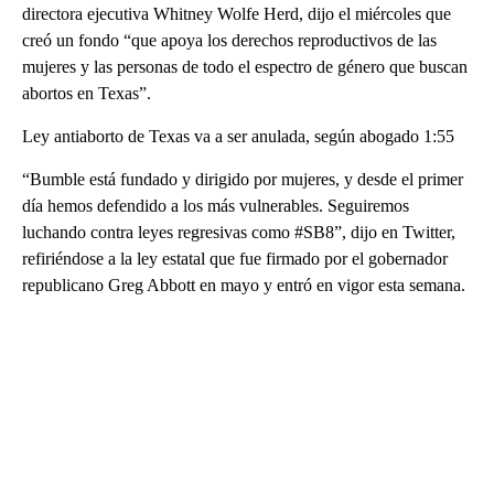
directora ejecutiva Whitney Wolfe Herd, dijo el miércoles que
creó un fondo “que apoya los derechos reproductivos de las
mujeres y las personas de todo el espectro de género que buscan
abortos en Texas”.
Ley antiaborto de Texas va a ser anulada, según abogado 1:55
“Bumble está fundado y dirigido por mujeres, y desde el primer
día hemos defendido a los más vulnerables. Seguiremos
luchando contra leyes regresivas como #SB8”, dijo en Twitter,
refiriéndose a la ley estatal que fue firmado por el gobernador
republicano Greg Abbott en mayo y entró en vigor esta semana.
A
D
V
E
R
TI
S
E
M
E
N
T