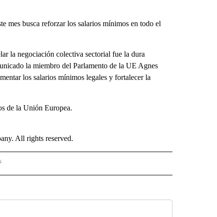
e mes busca reforzar los salarios mínimos en todo el
lar la negociación colectiva sectorial fue la dura
municado la miembro del Parlamento de la UE Agnes
entar los salarios mínimos legales y fortalecer la
tos de la Unión Europea.
. All rights reserved.
s
PANISH" TO RECEIVE NOTIFICATIONS ABOUT NEW PAGES ON "CNN - SPANISH".