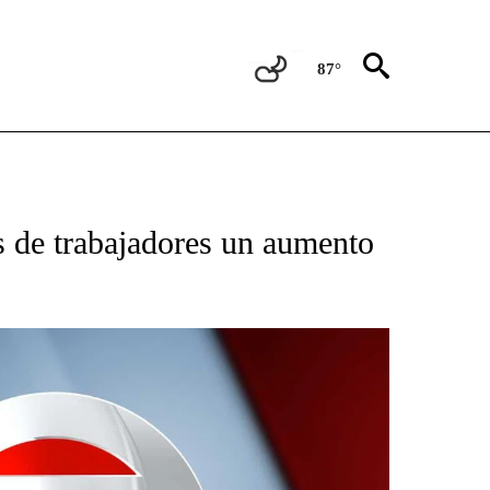
87°
TIFICATIONS ABOUT NEW PAGES ON "CNN - SPANISH".
s de trabajadores un aumento