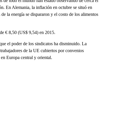
cas de todo el mundo han estado observando de cerca el
n. En Alemania, la inflación en octubre se situó en
 de la energía se dispararon y el costo de los alimentos
 de € 8,50 (US$ 9,54) en 2015.
ue el poder de los sindicatos ha disminuido. La
trabajadores de la UE cubiertos por convenios
 en Europa central y oriental.