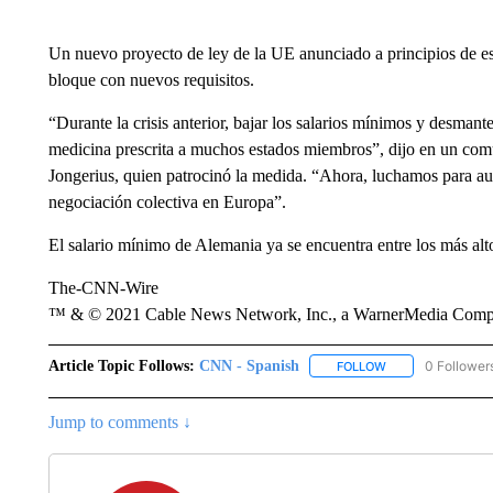
Un nuevo proyecto de ley de la UE anunciado a principios de est
bloque con nuevos requisitos.
“Durante la crisis anterior, bajar los salarios mínimos y desmante
medicina prescrita a muchos estados miembros”, dijo en un co
Jongerius, quien patrocinó la medida. “Ahora, luchamos para aum
negociación colectiva en Europa”.
El salario mínimo de Alemania ya se encuentra entre los más al
The-CNN-Wire
™ & © 2021 Cable News Network, Inc., a WarnerMedia Company
Article Topic Follows:
CNN - Spanish
0 Follower
FOLLOW
FOLLOW "CNN - S
Jump to comments ↓