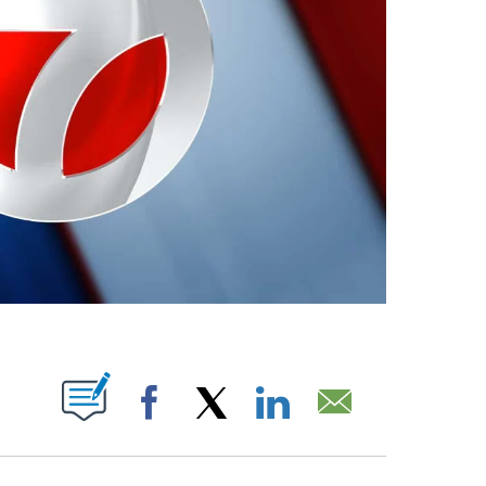
ABOUT NEW PAGES ON "".
Facebook
X
LinkedIn
Email