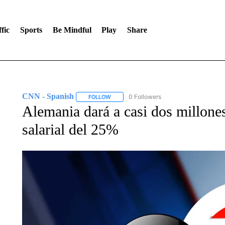
fic
Sports
Be Mindful
Play
Share
CNN - Spanish
0 Followers
FOLLOW
FOLLOW "CNN - SPANISH" TO RECEIVE NO
Alemania dará a casi dos millone
salarial del 25%