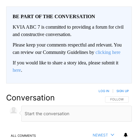
BE PART OF THE CONVERSATION
KVIA ABC 7 is committed to providing a forum for civil
and constructive conversation.
Please keep your comments respectful and relevant. You
can review our Community Guidelines by
clicking here
If you would like to share a story idea, please submit it
here
.
LOG IN
|
SIGN UP
Conversation
FOLLOW THIS CO
FOLLOW
NEWEST
ALL COMMENTS