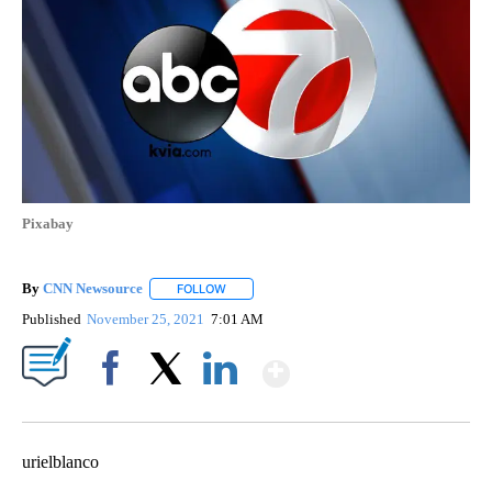
Pixabay
By
CNN Newsource
FOLLOW
FOLLOW "" TO RECEIVE NOTIFICATIONS ABOU
Published
November 25, 2021
7:01 AM
Show More
Facebook
X
LinkedIn
urielblanco