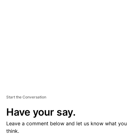
V
E
R
TI
S
E
M
E
N
T
Start the Conversation
Have your say.
Leave a comment below and let us know what you
think.