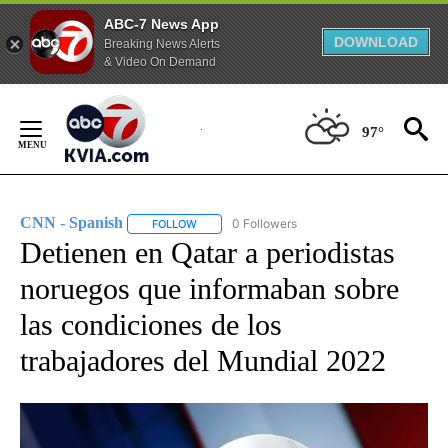
ABC-7 News App
DOWNLOAD
Breaking News Alerts
& Video On Demand
Skip
to
97°
Content
CNN - Spanish
0 Followers
FOLLOW
FOLLOW "CNN - SPANISH" TO RECEIVE NOTIFI
Detienen en Qatar a periodistas
noruegos que informaban sobre
las condiciones de los
trabajadores del Mundial 2022