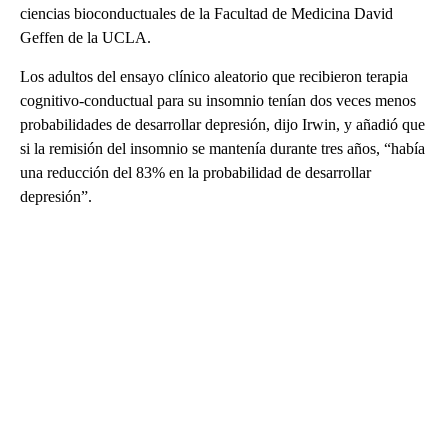
ciencias bioconductuales de la Facultad de Medicina David
Geffen de la UCLA.
Los adultos del ensayo clínico aleatorio que recibieron terapia
cognitivo-conductual para su insomnio tenían dos veces menos
probabilidades de desarrollar depresión, dijo Irwin, y añadió que
si la remisión del insomnio se mantenía durante tres años, “había
una reducción del 83% en la probabilidad de desarrollar
depresión”.
A
D
V
E
R
TI
S
E
M
E
N
T