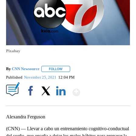
Pixabay
By
CNN Newsource
FOLLOW
FOLLOW "" TO RECEIVE NOTIFICATIONS ABOU
Published
November 25, 2021
12:04 PM
Show More
Facebook
X
LinkedIn
Alexandra Ferguson
(CNN) — Llevar a cabo un entrenamiento cognitivo-conductual
del sueño, que enseña a dejar los malos hábitos para preparar la