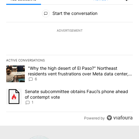
All Comments
Start the conversation
ADVERTISEMENT
ACTIVE CONVERSATIONS
The following is a list of the most commented articles in the last 7
A trending article titled ""Why the high desert of El Paso?" Northe
"Why the high desert of El Paso?" Northeast
residents vent frustrations over Meta data center,
utilities
6
A trending article titled "Senate subcommittee obtains Fauci’s 
Senate subcommittee obtains Fauci’s phone ahead
of contempt vote
1
Powered by