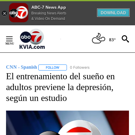
ABC-7 News App
DOWNLOAD
Breaking News Alerts
& Video On Demand
Skip
to
83°
Content
CNN - Spanish
0 Followers
FOLLOW
FOLLOW "CNN - SPANISH" TO RECEIVE NOTIFI
El entrenamiento del sueño en
adultos previene la depresión,
según un estudio