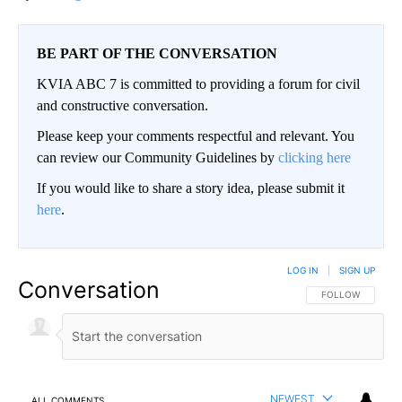
BE PART OF THE CONVERSATION
KVIA ABC 7 is committed to providing a forum for civil
and constructive conversation.
Please keep your comments respectful and relevant. You
can review our Community Guidelines by
clicking here
If you would like to share a story idea, please submit it
here
.
LOG IN
|
SIGN UP
Conversation
FOLLOW THIS CO
FOLLOW
NEWEST
ALL COMMENTS