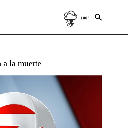
100°
TIFICATIONS ABOUT NEW PAGES ON "CNN - SPANISH".
a a la muerte