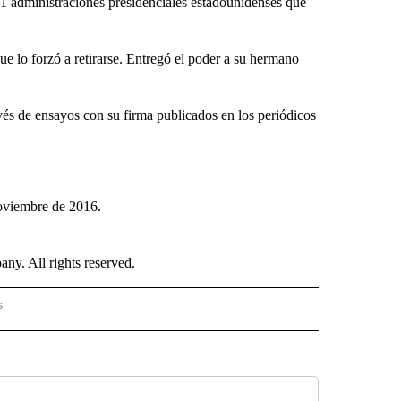
11 administraciones presidenciales estadounidenses que
e lo forzó a retirarse. Entregó el poder a su hermano
vés de ensayos con su firma publicados en los periódicos
.
noviembre de 2016.
. All rights reserved.
s
PANISH" TO RECEIVE NOTIFICATIONS ABOUT NEW PAGES ON "CNN - SPANISH".