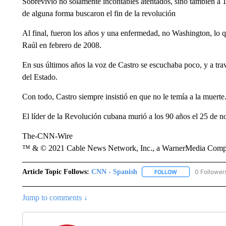
Sobrevivió no solamente incontables atentados, sino también a 
de alguna forma buscaron el fin de la revolución
Al final, fueron los años y una enfermedad, no Washington, lo qu
Raúl en febrero de 2008.
En sus últimos años la voz de Castro se escuchaba poco, y a tra
del Estado.
Con todo, Castro siempre insistió en que no le temía a la muerte
El líder de la Revolución cubana murió a los 90 años el 25 de 
The-CNN-Wire
™ & © 2021 Cable News Network, Inc., a WarnerMedia Company
Article Topic Follows:
CNN - Spanish
0 Follower
FOLLOW
FOLLOW "CNN - S
Jump to comments ↓