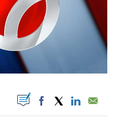
ABOUT NEW PAGES ON "".
Facebook
X
LinkedIn
Email