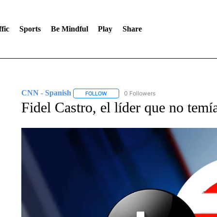
fic
Sports
Be Mindful
Play
Share
CNN - Spanish
0 Followers
FOLLOW
FOLLOW "CNN - SPANISH" TO RECEIVE NO
Fidel Castro, el líder que no temí