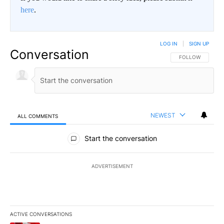
here
.
LOG IN
|
SIGN UP
Conversation
FOLLOW THIS CO
FOLLOW
NEWEST
ALL COMMENTS
All Comments
Start the conversation
ADVERTISEMENT
ACTIVE CONVERSATIONS
The following is a list of the most commented articles in the last 7