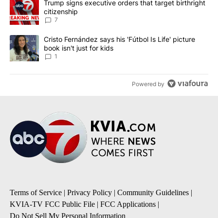
A trending article titled "Trump signs executive orders that targe
Trump signs executive orders that target birthright
citizenship
7
A trending article titled "Cristo Fernández says his 'Fútbol Is Life'
Cristo Fernández says his 'Fútbol Is Life' picture
book isn't just for kids
1
Powered by
Terms of Service
|
Privacy Policy
|
Community Guidelines
|
KVIA-TV FCC Public File
|
FCC Applications
|
Do Not Sell My Personal Information