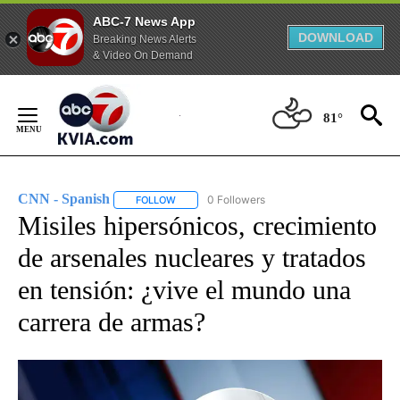
ABC-7 News App
DOWNLOAD
Breaking News Alerts
& Video On Demand
Skip
to
81°
Content
CNN - Spanish
0 Followers
FOLLOW
FOLLOW "CNN - SPANISH" TO RECEIVE NOTIFI
Misiles hipersónicos, crecimiento
de arsenales nucleares y tratados
en tensión: ¿vive el mundo una
carrera de armas?