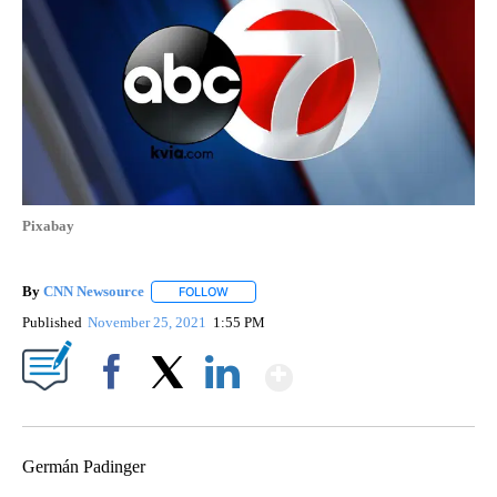
Pixabay
By
CNN Newsource
FOLLOW
FOLLOW "" TO RECEIVE NOTIFICATIONS ABOU
Published
November 25, 2021
1:55 PM
Show More
Facebook
X
LinkedIn
Germán Padinger