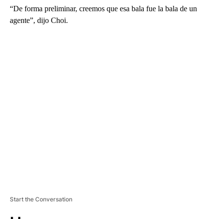
“De forma preliminar, creemos que esa bala fue la bala de un
agente”, dijo Choi.
A
D
V
E
R
TI
S
E
M
E
N
T
Start the Conversation