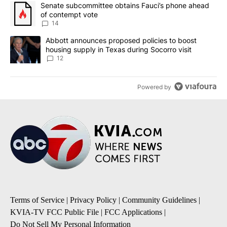
The following is a list of the most commented articles in the last 7
A trending article titled "Senate subcommittee obtains Fauci’s 
Senate subcommittee obtains Fauci’s phone ahead
of contempt vote
14
A trending article titled "Abbott announces proposed policies to 
Abbott announces proposed policies to boost
housing supply in Texas during Socorro visit
12
Powered by
Terms of Service
|
Privacy Policy
|
Community Guidelines
|
KVIA-TV FCC Public File
|
FCC Applications
|
Do Not Sell My Personal Information