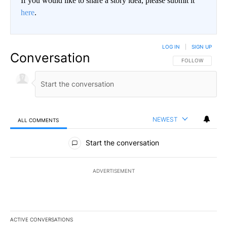
If you would like to share a story idea, please submit it
here
.
LOG IN
|
SIGN UP
Conversation
FOLLOW THIS CO
FOLLOW
NEWEST
ALL COMMENTS
All Comments
Start the conversation
ADVERTISEMENT
ACTIVE CONVERSATIONS