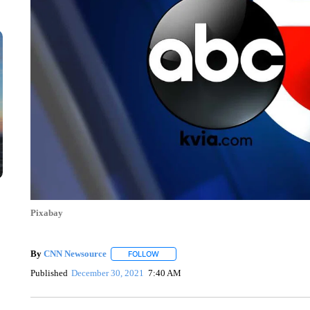
Pixabay
By
CNN Newsource
FOLLOW
FOLLOW "" TO RECEIVE NOTIFICATIONS 
Published
December 30, 2021
7:40 AM