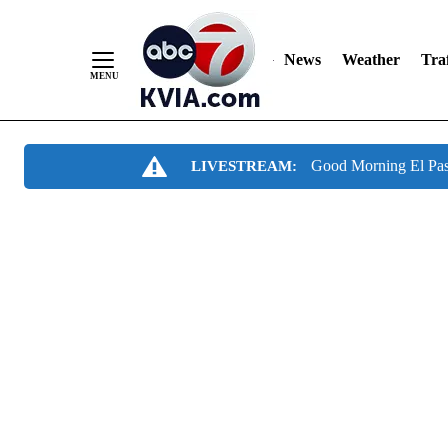
News
Weather
Traf
Skip
Good Morning El Pa
LIVESTREAM:
to
Content