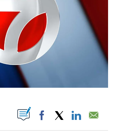
ABOUT NEW PAGES ON "".
Facebook
X
LinkedIn
Email