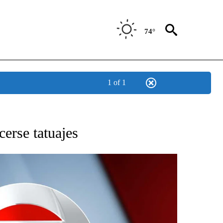
74°
1 of 1
TIFICATIONS ABOUT NEW PAGES ON "CNN - SPANISH".
cerse tatuajes