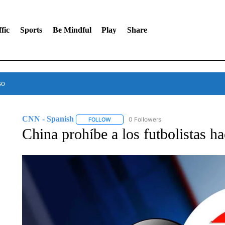
fic
Sports
Be Mindful
Play
Share
so
CNN - Spanish
0 Followers
FOLLOW
FOLLOW "CNN - SPANISH" TO RECEIVE NO
China prohíbe a los futbolistas ha