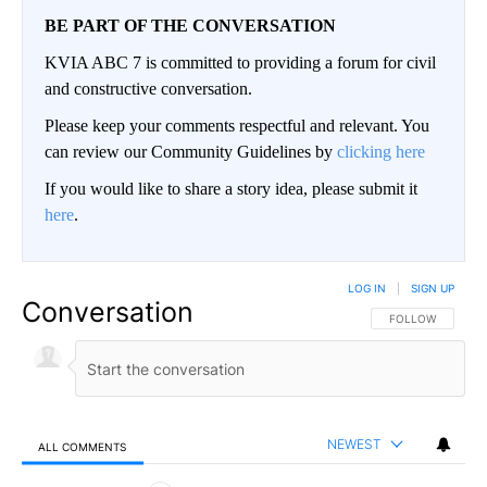
BE PART OF THE CONVERSATION
KVIA ABC 7 is committed to providing a forum for civil
and constructive conversation.
Please keep your comments respectful and relevant. You
can review our Community Guidelines by
clicking here
If you would like to share a story idea, please submit it
here
.
LOG IN
|
SIGN UP
Conversation
FOLLOW THIS CO
FOLLOW
NEWEST
ALL COMMENTS
All Comments