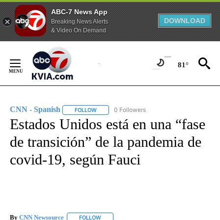
ABC-7 News App
DOWNLOAD
Breaking News Alerts
& Video On Demand
Skip
to
81°
Content
CNN - Spanish
0 Followers
FOLLOW
FOLLOW "CNN - SPANISH" TO RECEIVE NOTIFI
Estados Unidos está en una “fase
de transición” de la pandemia de
covid-19, según Fauci
By
CNN Newsource
FOLLOW
FOLLOW "" TO RECEIVE NOTIFICATIONS ABOU