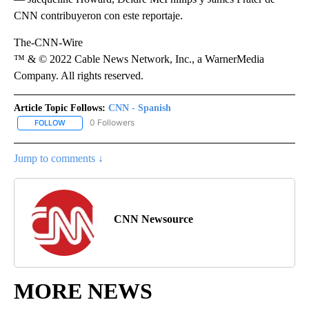
CNN contribuyeron con este reportaje.
The-CNN-Wire
™ & © 2022 Cable News Network, Inc., a WarnerMedia
Company. All rights reserved.
Article Topic Follows:
CNN - Spanish
0 Followers
FOLLOW
FOLLOW "CNN - SPANISH" TO RECEIVE NOTIFICATIONS ABOUT NE
Jump to comments ↓
CNN Newsource
MORE NEWS