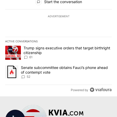
Start the conversation
ADVERTISEMENT
ACTIVE CONVERSATIONS
The following is a list of the most commented articles in the last 7
A trending article titled "Trump signs executive orders that targe
Trump signs executive orders that target birthright
citizenship
61
A trending article titled "Senate subcommittee obtains Fauci’s 
Senate subcommittee obtains Fauci’s phone ahead
of contempt vote
52
Powered by