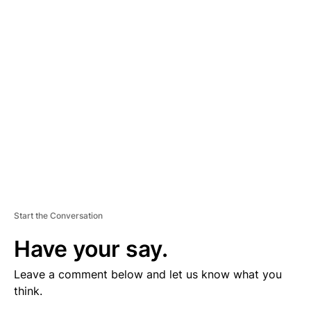
V
E
R
TI
S
E
M
E
N
T
Start the Conversation
Have your say.
Leave a comment below and let us know what you
think.