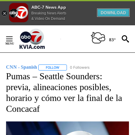
ABC-7 News App
DOWNLOAD
Breaking News Alerts
& Video On Demand
Skip
to
83°
Content
CNN - Spanish
0 Followers
FOLLOW
FOLLOW "CNN - SPANISH" TO RECEIVE NOTIFI
Pumas – Seattle Sounders:
previa, alineaciones posibles,
horario y cómo ver la final de la
Concacaf