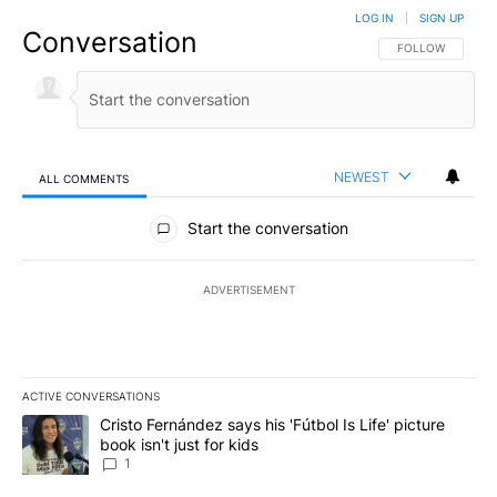
LOG IN
|
SIGN UP
Conversation
FOLLOW THIS CO
FOLLOW
NEWEST
ALL COMMENTS
All Comments
Start the conversation
ADVERTISEMENT
ACTIVE CONVERSATIONS
The following is a list of the most commented articles in the last 7
A trending article titled "Cristo Fernández says his 'Fútbol Is Life'
Cristo Fernández says his 'Fútbol Is Life' picture
book isn't just for kids
1