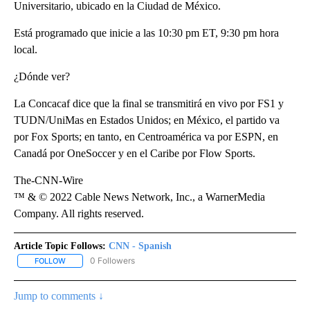
Universitario, ubicado en la Ciudad de México.
Está programado que inicie a las 10:30 pm ET, 9:30 pm hora
local.
¿Dónde ver?
La Concacaf dice que la final se transmitirá en vivo por FS1 y
TUDN/UniMas en Estados Unidos; en México, el partido va
por Fox Sports; en tanto, en Centroamérica va por ESPN, en
Canadá por OneSoccer y en el Caribe por Flow Sports.
The-CNN-Wire
™ & © 2022 Cable News Network, Inc., a WarnerMedia
Company. All rights reserved.
Article Topic Follows:
CNN - Spanish
0 Followers
FOLLOW
FOLLOW "CNN - SPANISH" TO RECEIVE NOTIFICATIONS ABOUT NE
Jump to comments ↓