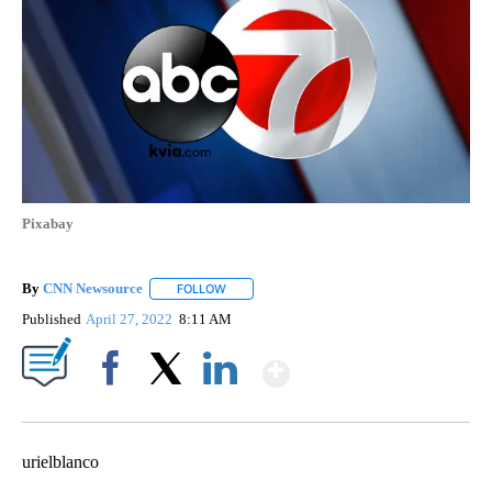
Pixabay
By
CNN Newsource
FOLLOW
FOLLOW "" TO RECEIVE NOTIFICATIONS ABOU
Published
April 27, 2022
8:11 AM
Show More
Facebook
X
LinkedIn
urielblanco