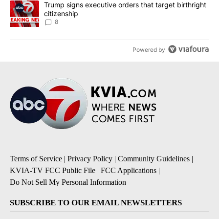
A trending article titled "Trump signs executive orders that targe
Trump signs executive orders that target birthright
citizenship
8
Powered by
Terms of Service
|
Privacy Policy
|
Community Guidelines
|
KVIA-TV FCC Public File
|
FCC Applications
|
Do Not Sell My Personal Information
SUBSCRIBE TO OUR EMAIL NEWSLETTERS