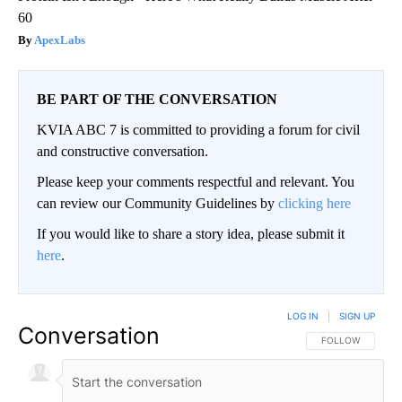
60
ApexLabs
BE PART OF THE CONVERSATION
KVIA ABC 7 is committed to providing a forum for civil
and constructive conversation.
Please keep your comments respectful and relevant. You
can review our Community Guidelines by
clicking here
If you would like to share a story idea, please submit it
here
.
LOG IN
|
SIGN UP
Conversation
FOLLOW THIS CO
FOLLOW