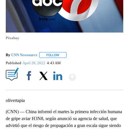
Pixabay
By
CNN Newsource
FOLLOW
FOLLOW "" TO RECEIVE NOTIFICATIONS ABOU
Published
April 28, 2022
4:43 AM
Show More
Facebook
X
LinkedIn
olivertapia
(CNN) — China informó el martes la primera infección humana
de gripe aviar H3N8, según anunció su agencia de salud, que
advirtió que el riesgo de propagación a gran escala sigue siendo