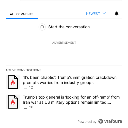
NEWEST
ALL COMMENTS
All Comments
Start the conversation
ADVERTISEMENT
ACTIVE CONVERSATIONS
The following is a list of the most commented articles in the last 7
A trending article titled "‘It’s been chaotic’: Trump’s immigrati
‘It’s been chaotic’: Trump’s immigration crackdown
prompts worries from industry groups
12
A trending article titled "Trump’s top general is ‘looking for an o
Trump’s top general is ‘looking for an off-ramp’ from
Iran war as US military options remain limited,
sources say
26
Powered by