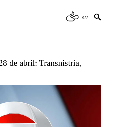
95°
TIFICATIONS ABOUT NEW PAGES ON "CNN - SPANISH".
8 de abril: Transnistria,