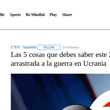
fic
Sports
Be Mindful
Play
Share
CNN - Spanish
0 Followers
FOLLOW
FOLLOW "CNN - SPANISH" TO RECEIVE NO
Las 5 cosas que debes saber este 2
arrastrada a la guerra en Ucrania