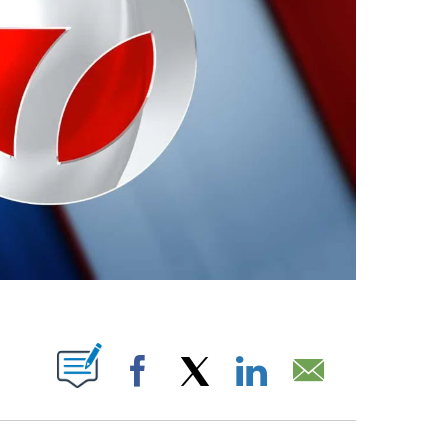
ABOUT NEW PAGES ON "".
Facebook
X
LinkedIn
Email