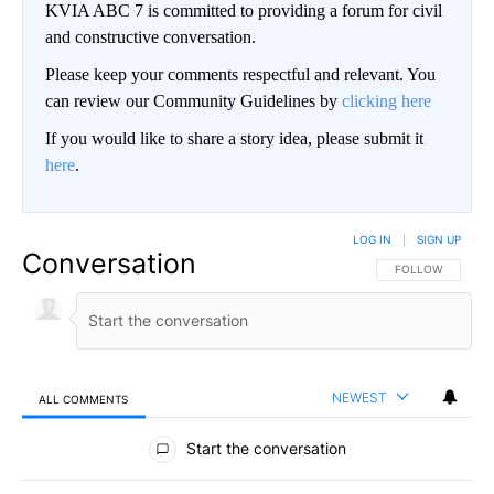
KVIA ABC 7 is committed to providing a forum for civil
and constructive conversation.
Please keep your comments respectful and relevant. You
can review our Community Guidelines by
clicking here
If you would like to share a story idea, please submit it
here
.
LOG IN
|
SIGN UP
Conversation
FOLLOW THIS CO
FOLLOW
NEWEST
ALL COMMENTS
All Comments
Start the conversation