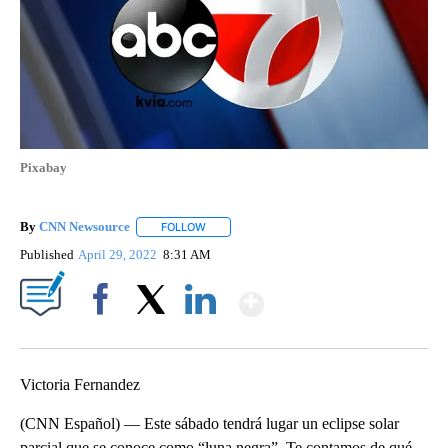
Pixabay
By
CNN Newsource
FOLLOW
FOLLOW "" TO RECEIVE NOTIFICATIONS ABOU
Published
April 29, 2022
8:31 AM
Show More
Facebook
X
LinkedIn
Victoria Fernandez
(CNN Español) — Este sábado tendrá lugar un eclipse solar
parcial que se conoce como “luna negra”. Te contamos de qué