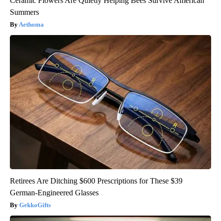
Ceramic Flowers Are Quietly Helping Bees Survive American
Summers
Aethoma
Retirees Are Ditching $600 Prescriptions for These $39
German-Engineered Glasses
GekkoGifts