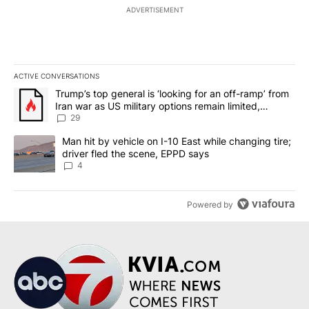
ADVERTISEMENT
ACTIVE CONVERSATIONS
The following is a list of the most commented articles in the last 7
A trending article titled "Trump’s top general is ‘looking for an o
Trump’s top general is ‘looking for an off-ramp’ from
Iran war as US military options remain limited,
sources say
29
A trending article titled "Man hit by vehicle on I-10 East while c
Man hit by vehicle on I-10 East while changing tire;
driver fled the scene, EPPD says
4
Powered by