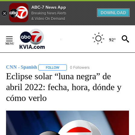
ABC-7 News App
DOWNLOAD
Breaking News Alerts
& Video On Demand
Skip
to
92°
Content
CNN - Spanish
0 Followers
FOLLOW
FOLLOW "CNN - SPANISH" TO RECEIVE NOTIFI
Eclipse solar “luna negra” de
abril 2022: fecha, hora, dónde y
cómo verlo