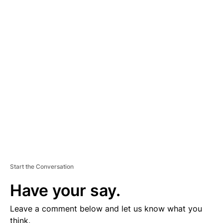
A
D
V
E
R
TI
S
E
M
E
N
T
Start the Conversation
Have your say.
Leave a comment below and let us know what you
think.