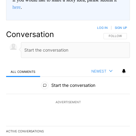
here
.
LOG IN
|
SIGN UP
Conversation
FOLLOW THIS CO
FOLLOW
NEWEST
ALL COMMENTS
All Comments
Start the conversation
ADVERTISEMENT
ACTIVE CONVERSATIONS
The following is a list of the most commented articles in the last 7