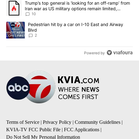
A trending article titled "Trump’s top general is ‘looking for an o
Trump’s top general is ‘looking for an off-ramp’ from
Iran war as US military options remain limited,
sources say
10
A trending article titled "Pedestrian hit by a car on I-10 East an
Pedestrian hit by a car on I-10 East and Airway
Blvd
2
Powered by
Terms of Service
|
Privacy Policy
|
Community Guidelines
|
KVIA-TV FCC Public File
|
FCC Applications
|
Do Not Sell My Personal Information