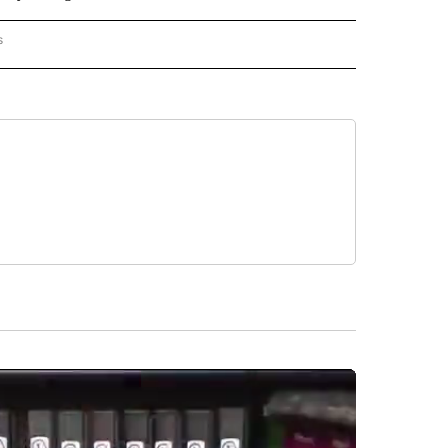
s
PANISH" TO RECEIVE NOTIFICATIONS ABOUT NEW PAGES ON "CNN - SPANISH".