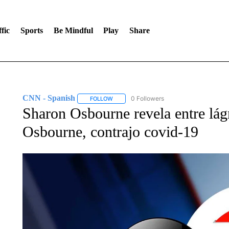
fic
Sports
Be Mindful
Play
Share
CNN - Spanish
0 Followers
FOLLOW
FOLLOW "CNN - SPANISH" TO RECEIVE NO
Sharon Osbourne revela entre lá
Osbourne, contrajo covid-19