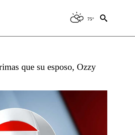
75°
TIFICATIONS ABOUT NEW PAGES ON "CNN - SPANISH".
grimas que su esposo, Ozzy