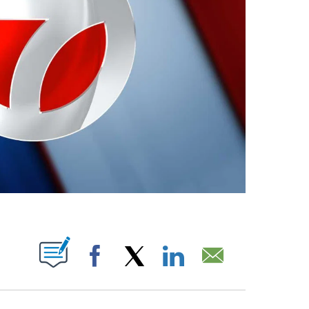
ABOUT NEW PAGES ON "".
Facebook
X
LinkedIn
Email