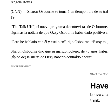
Ángela Reyes
(CNN) — Sharon Osbourne se tomará un tiempo libre de su traba
19.
“The Talk UK”, el nuevo programa de entrevistas de Osbourne, tu
lágrimas la noticia de que Ozzy Osbourne había dado positivo al
“Pero he hablado con él y está bien”, dijo Osbourne. “Estoy 
Sharon Osbourne dijo que su marido rockero, de 73 años, había 
(típico de) la suerte de Ozzy haberlo contraído ahora”.
ADVERTISEMENT
Start the Co
Have
Leave a 
think.