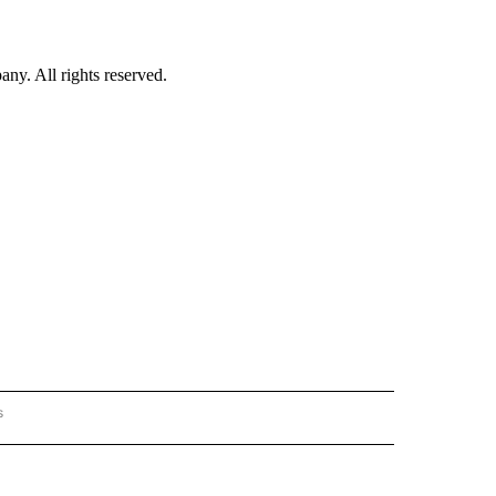
. All rights reserved.
s
PANISH" TO RECEIVE NOTIFICATIONS ABOUT NEW PAGES ON "CNN - SPANISH".