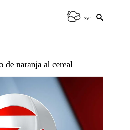
79°
TIFICATIONS ABOUT NEW PAGES ON "CNN - SPANISH".
o de naranja al cereal