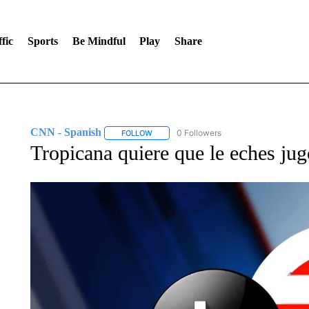
fic
Sports
Be Mindful
Play
Share
CNN - Spanish
0 Followers
FOLLOW
FOLLOW "CNN - SPANISH" TO RECEIVE NO
Tropicana quiere que le eches jug