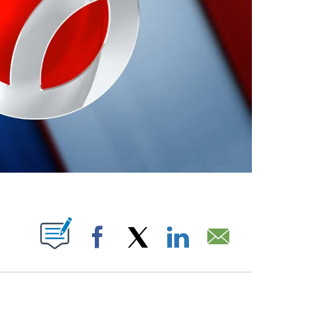
ABOUT NEW PAGES ON "".
Facebook
X
LinkedIn
Email