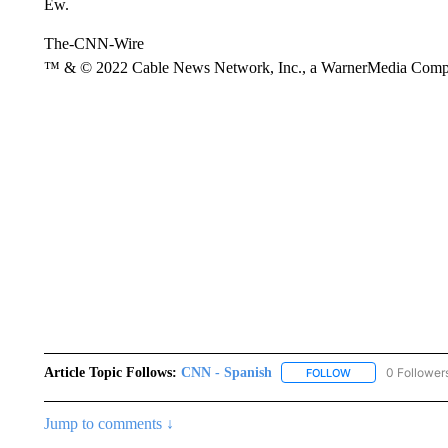
Ew.
The-CNN-Wire
™ & © 2022 Cable News Network, Inc., a WarnerMedia Company
Article Topic Follows:
CNN - Spanish
0 Follower
FOLLOW
FOLLOW "CNN - S
Jump to comments ↓