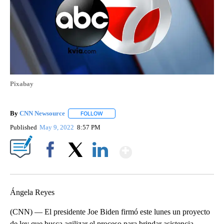
Pixabay
By
CNN Newsource
FOLLOW
FOLLOW "" TO RECEIVE NOTIFICATIONS ABOU
Published
May 9, 2022
8:57 PM
Show More
Facebook
X
LinkedIn
Ángela Reyes
(CNN) — El presidente Joe Biden firmó este lunes un proyecto
de ley que busca agilizar el proceso para brindar asistencia