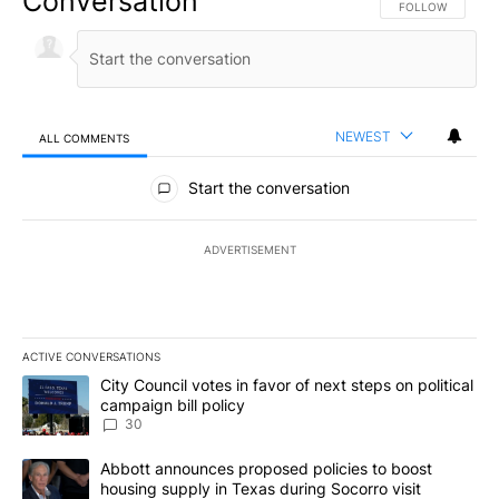
Conversation
FOLLOW THIS CO
FOLLOW
NEWEST
ALL COMMENTS
All Comments
Start the conversation
ADVERTISEMENT
ACTIVE CONVERSATIONS
The following is a list of the most commented articles in the last 7
A trending article titled "City Council votes in favor of next step
City Council votes in favor of next steps on political
campaign bill policy
30
A trending article titled "Abbott announces proposed policies to 
Abbott announces proposed policies to boost
housing supply in Texas during Socorro visit