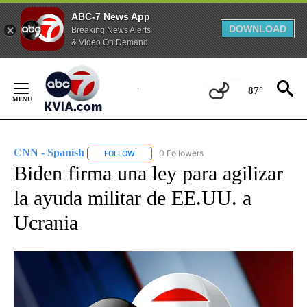
ABC-7 News App
DOWNLOAD
Breaking News Alerts
& Video On Demand
Skip
to
87°
Content
CNN - Spanish
0 Followers
FOLLOW
FOLLOW "CNN - SPANISH" TO RECEIVE NOTIFI
Biden firma una ley para agilizar
la ayuda militar de EE.UU. a
Ucrania