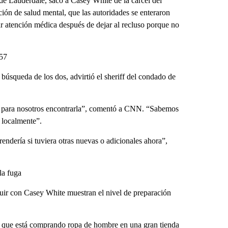
de Lauderdale, sacó a Casey White de la cárcel del
ción de salud mental, que las autoridades se enteraron
r atención médica después de dejar al recluso porque no
:57
búsqueda de los dos, advirtió el sheriff del condado de
ácil para nosotros encontrarla”, comentó a CNN. “Sabemos
 localmente”.
endería si tuviera otras nuevas o adicionales ahora”,
la fuga
huir con Casey White muestran el nivel de preparación
s que está comprando ropa de hombre en una gran tienda