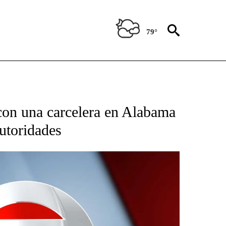
79°
TIFICATIONS ABOUT NEW PAGES ON "CNN - SPANISH".
con una carcelera en Alabama
autoridades