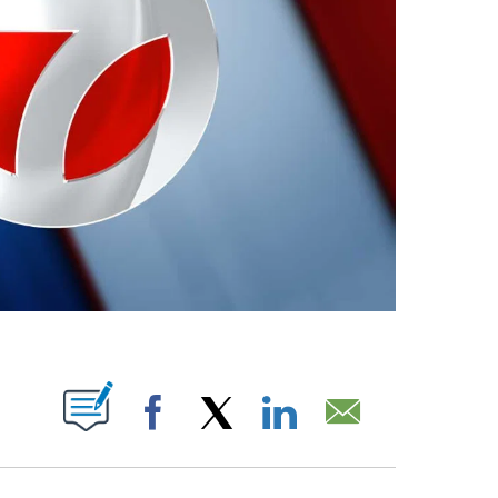
ABOUT NEW PAGES ON "".
Facebook
X
LinkedIn
Email