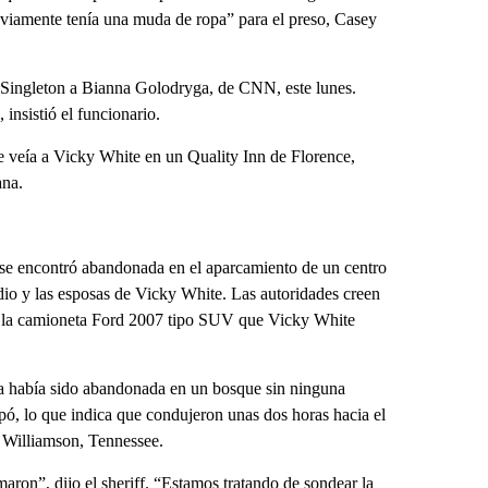
bviamente tenía una muda de ropa” para el preso, Casey
o Singleton a Bianna Golodryga, de CNN, este lunes.
insistió el funcionario.
se veía a Vicky White en un Quality Inn de Florence,
ana.
ión se encontró abandonada en el aparcamiento de un centro
 radio y las esposas de Vicky White. Las autoridades creen
te: la camioneta Ford 2007 tipo SUV que Vicky White
ta había sido abandonada en un bosque sin ninguna
apó, lo que indica que condujeron unas dos horas hacia el
e Williamson, Tennessee.
ron”, dijo el sheriff. “Estamos tratando de sondear la