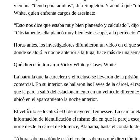
y en una “tienda para adultos”, dijo Singleton. Y añadió que “o
White, quien enfrenta cargos de asesinato.
“Esto nos dice que estaba muy bien planeado y calculado”, dij
“Obviamente, ella planeó muy bien este escape, a la perfección”, 
Horas antes, los investigadores difundieron un video en el que 
donde se alojó la noche anterior a la fuga, hace más de una sem
Qué dirección tomaron Vicky White y Casey White
La patrulla que la carcelera y el recluso se llevaron de la pris
comercial. En su interior, se hallaron las llaves de la cárcel, el
que la pareja salió del estacionamiento en un vehículo diferen
ubicó en el aparcamiento la noche anterior.
El vehículo se localizó el 6 de mayo en Tennessee. La camione
información de identificación el mismo día en que la pareja esc
norte desde la cárcel de Florence, Alabama, hasta el condado d
“Ahora sabemos dónde está el coche, sabemos qué dirección toma