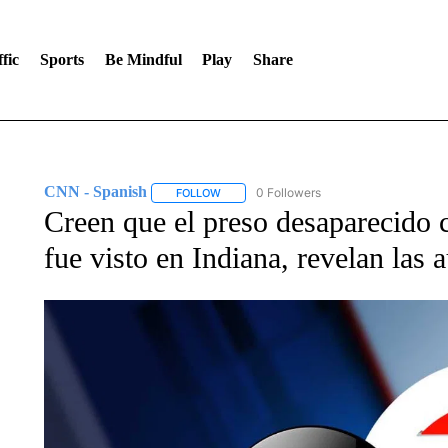
fic
Sports
Be Mindful
Play
Share
CNN - Spanish
0 Followers
FOLLOW
FOLLOW "CNN - SPANISH" TO RECEIVE NO
Creen que el preso desaparecido 
fue visto en Indiana, revelan las 