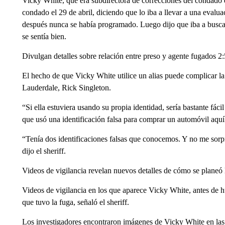
Vicky White, que era subdirectora de correcciones del condado 
condado el 29 de abril, diciendo que lo iba a llevar a una evalua
después nunca se había programado. Luego dijo que iba a busca
se sentía bien.
Divulgan detalles sobre relación entre preso y agente fugados 2
El hecho de que Vicky White utilice un alias puede complicar la 
Lauderdale, Rick Singleton.
“Si ella estuviera usando su propia identidad, sería bastante f
que usó una identificación falsa para comprar un automóvil aquí
“Tenía dos identificaciones falsas que conocemos. Y no me sorpr
dijo el sheriff.
Videos de vigilancia revelan nuevos detalles de cómo se planeó 
Videos de vigilancia en los que aparece Vicky White, antes de 
que tuvo la fuga, señaló el sheriff.
Los investigadores encontraron imágenes de Vicky White en la