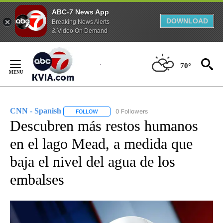
ABC-7 News App
DOWNLOAD
Breaking News Alerts
& Video On Demand
Skip
to
70°
Content
CNN - Spanish
0 Followers
FOLLOW
FOLLOW "CNN - SPANISH" TO RECEIVE NOTIFI
Descubren más restos humanos
en el lago Mead, a medida que
baja el nivel del agua de los
embalses