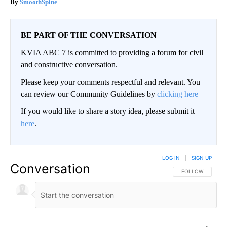
SmoothSpine
BE PART OF THE CONVERSATION
KVIA ABC 7 is committed to providing a forum for civil
and constructive conversation.
Please keep your comments respectful and relevant. You
can review our Community Guidelines by
clicking here
If you would like to share a story idea, please submit it
here
.
LOG IN
|
SIGN UP
Conversation
FOLLOW THIS CO
FOLLOW