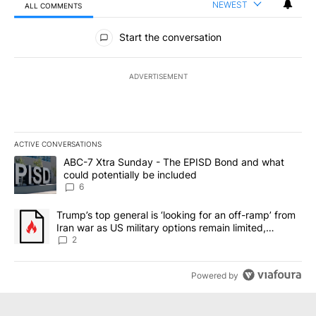
NEWEST
ALL COMMENTS
All Comments
Start the conversation
ADVERTISEMENT
ACTIVE CONVERSATIONS
The following is a list of the most commented articles in the last 7
A trending article titled "ABC-7 Xtra Sunday - The EPISD Bond a
ABC-7 Xtra Sunday - The EPISD Bond and what
could potentially be included
6
A trending article titled "Trump’s top general is ‘looking for an o
Trump’s top general is ‘looking for an off-ramp’ from
Iran war as US military options remain limited,
sources say
2
Powered by