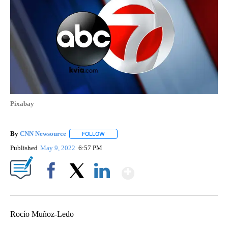
Pixabay
By
CNN Newsource
FOLLOW
FOLLOW "" TO RECEIVE NOTIFICATIONS ABOU
Published
May 9, 2022
6:57 PM
Show More
Facebook
X
LinkedIn
Rocío Muñoz-Ledo