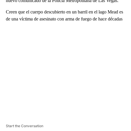
nuevo comunicado de la Policía Metropolitana de Las Vegas.
Creen que el cuerpo descubierto en un barril en el lago Mead es
de una víctima de asesinato con arma de fuego de hace décadas
A
D
V
E
R
TI
S
E
M
E
N
T
Start the Conversation