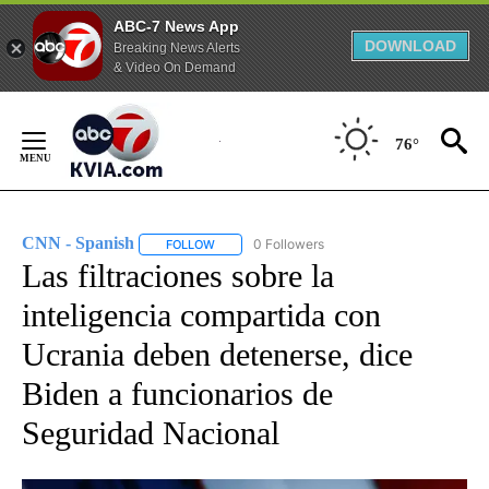
ABC-7 News App
DOWNLOAD
Breaking News Alerts
& Video On Demand
Skip
to
76°
Content
CNN - Spanish
0 Followers
FOLLOW
FOLLOW "CNN - SPANISH" TO RECEIVE NOTIFI
Las filtraciones sobre la
inteligencia compartida con
Ucrania deben detenerse, dice
Biden a funcionarios de
Seguridad Nacional