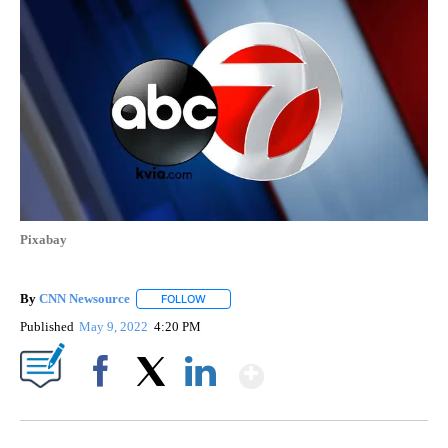
Pixabay
By
CNN Newsource
FOLLOW
FOLLOW "" TO RECEIVE NOTIFICATIONS ABOU
Published
May 9, 2022
4:20 PM
Show More
Facebook
X
LinkedIn