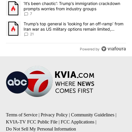
The following is a list of the most commented articles in the last 7
A trending article titled "‘It’s been chaotic’: Trump’s immigrati
‘It’s been chaotic’: Trump’s immigration crackdown
prompts worries from industry groups
7
A trending article titled "Trump’s top general is ‘looking for an o
Trump’s top general is ‘looking for an off-ramp’ from
Iran war as US military options remain limited,
sources say
21
Powered by
Terms of Service
|
Privacy Policy
|
Community Guidelines
|
KVIA-TV FCC Public File
|
FCC Applications
|
Do Not Sell My Personal Information