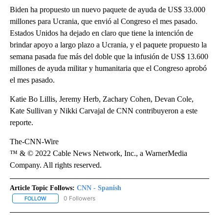
Biden ha propuesto un nuevo paquete de ayuda de US$ 33.000
millones para Ucrania, que envió al Congreso el mes pasado.
Estados Unidos ha dejado en claro que tiene la intención de
brindar apoyo a largo plazo a Ucrania, y el paquete propuesto la
semana pasada fue más del doble que la infusión de US$ 13.600
millones de ayuda militar y humanitaria que el Congreso aprobó
el mes pasado.
Katie Bo Lillis, Jeremy Herb, Zachary Cohen, Devan Cole,
Kate Sullivan y Nikki Carvajal de CNN contribuyeron a este
reporte.
The-CNN-Wire
™ & © 2022 Cable News Network, Inc., a WarnerMedia
Company. All rights reserved.
Article Topic Follows:
CNN - Spanish
0 Followers
FOLLOW
FOLLOW "CNN - SPANISH" TO RECEIVE NOTIFICATIONS ABOUT NE