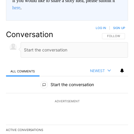
If you would like to share a story idea, please submit it
here
.
LOG IN
|
SIGN UP
Conversation
FOLLOW THIS CO
FOLLOW
NEWEST
ALL COMMENTS
All Comments
Start the conversation
ADVERTISEMENT
ACTIVE CONVERSATIONS