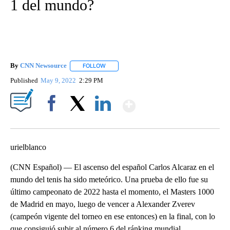
1 del mundo?
By
CNN Newsource
FOLLOW
FOLLOW "" TO RECEIVE NOTIFICATIONS ABOU
Published
May 9, 2022
2:29 PM
Show More
Facebook
X
LinkedIn
urielblanco
(CNN Español) — El ascenso del español Carlos Alcaraz en el
mundo del tenis ha sido meteórico. Una prueba de ello fue su
último campeonato de 2022 hasta el momento, el Masters 1000
de Madrid en mayo, luego de vencer a Alexander Zverev
(campeón vigente del torneo en ese entonces) en la final, con lo
que consiguió subir al número 6 del ránking mundial.