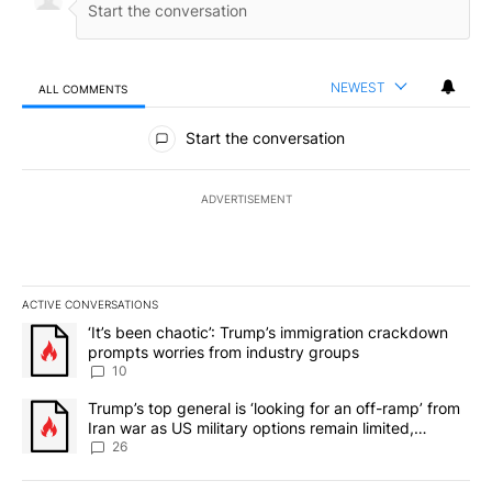
NEWEST
ALL COMMENTS
All Comments
Start the conversation
ADVERTISEMENT
ACTIVE CONVERSATIONS
The following is a list of the most commented articles in the last 7
A trending article titled "‘It’s been chaotic’: Trump’s immigrati
‘It’s been chaotic’: Trump’s immigration crackdown
prompts worries from industry groups
10
A trending article titled "Trump’s top general is ‘looking for an o
Trump’s top general is ‘looking for an off-ramp’ from
Iran war as US military options remain limited,
sources say
26