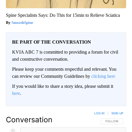
Spine Specialists Says: Do This for 15min to Relieve Sciatica
SmoothSpine
BE PART OF THE CONVERSATION
KVIA ABC 7 is committed to providing a forum for civil
and constructive conversation.
Please keep your comments respectful and relevant. You
can review our Community Guidelines by
clicking here
If you would like to share a story idea, please submit it
here
.
LOG IN
|
SIGN UP
Conversation
FOLLOW THIS CO
FOLLOW