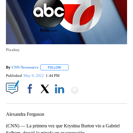
Pixabay
By
CNN Newsource
FOLLOW
FOLLOW "" TO RECEIVE NOTIFICATIONS ABOU
Published
May 9, 2022
1:44 PM
Show More
Facebook
X
LinkedIn
Alexandra Ferguson
(CNN) — La primera vez que Krystina Burton vio a Gabriel
Solberg, desvió la mirada en exasperación.