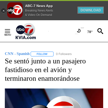
ABC-7 News App
DOWNLOAD
Breaking News Alerts
& Video On Demand
Skip
to
78°
Content
CNN - Spanish
0 Followers
FOLLOW
FOLLOW "CNN - SPANISH" TO RECEIVE NOTIFI
Se sentó junto a un pasajero
fastidioso en el avión y
terminaron enamorándose