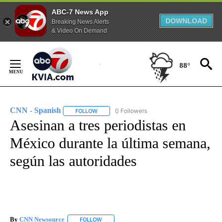
ABC-7 News App
DOWNLOAD
Breaking News Alerts
& Video On Demand
Skip
to
88°
Content
CNN - Spanish
0 Followers
FOLLOW
FOLLOW "CNN - SPANISH" TO RECEIVE NOTIFI
Asesinan a tres periodistas en
México durante la última semana,
según las autoridades
By
CNN Newsource
FOLLOW
FOLLOW "" TO RECEIVE NOTIFICATIONS ABOU