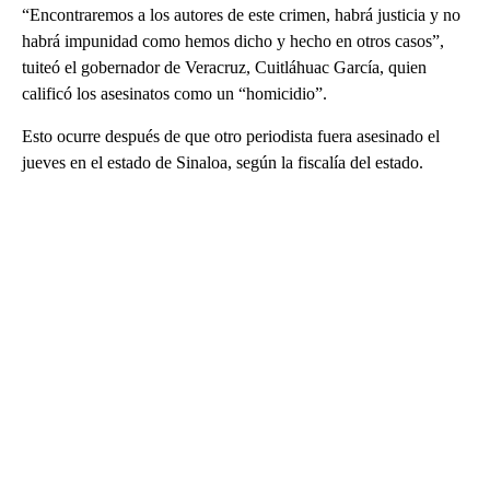
“Encontraremos a los autores de este crimen, habrá justicia y no
habrá impunidad como hemos dicho y hecho en otros casos”,
tuiteó el gobernador de Veracruz, Cuitláhuac García, quien
calificó los asesinatos como un “homicidio”.
Esto ocurre después de que otro periodista fuera asesinado el
jueves en el estado de Sinaloa, según la fiscalía del estado.
A
D
V
E
R
TI
S
E
M
E
N
T