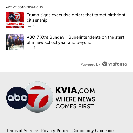
ACTIVE CONVERSATIONS
The following is a list of the most commented articles in the last 7
A trending article titled "Trump signs executive orders that targe
Trump signs executive orders that target birthright
citizenship
6
A trending article titled "ABC-7 Xtra Sunday - Superintendents o
ABC-7 Xtra Sunday - Superintendents on the start
of a new school year and beyond
4
Powered by
Terms of Service
|
Privacy Policy
|
Community Guidelines
|