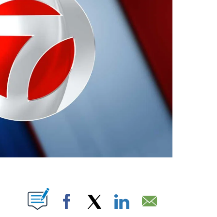
ABOUT NEW PAGES ON "".
Facebook
X
LinkedIn
Email