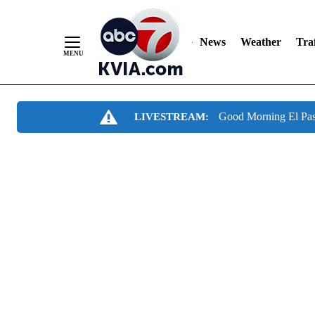
News
Weather
Traf
Skip
Good Morning El Pa
LIVESTREAM:
to
Content