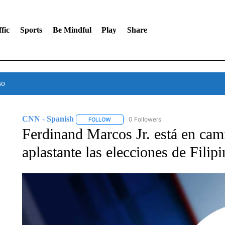
fic
Sports
Be Mindful
Play
Share
so
CNN - Spanish
0 Followers
FOLLOW
FOLLOW "CNN - SPANISH" TO RECEIVE NO
Ferdinand Marcos Jr. está en cam
aplastante las elecciones de Filipi