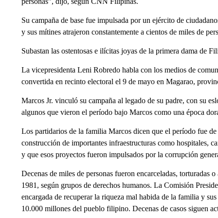
personas”, dijo, según CNN Filipinas.
Su campaña de base fue impulsada por un ejército de ciudadanos
y sus mítines atrajeron constantemente a cientos de miles de per
Subastan las ostentosas e ilícitas joyas de la primera dama de F
La vicepresidenta Leni Robredo habla con los medios de comuni
convertida en recinto electoral el 9 de mayo en Magarao, provin
Marcos Jr. vinculó su campaña al legado de su padre, con su es
algunos que vieron el período bajo Marcos como una época dora
Los partidarios de la familia Marcos dicen que el período fue de
construcción de importantes infraestructuras como hospitales, car
y que esos proyectos fueron impulsados por la corrupción genera
Decenas de miles de personas fueron encarceladas, torturadas o 
1981, según grupos de derechos humanos. La Comisión Preside
encargada de recuperar la riqueza mal habida de la familia y su
10.000 millones del pueblo filipino. Decenas de casos siguen ac