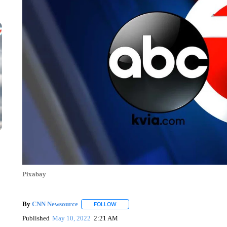
Pixabay
By
CNN Newsource
FOLLOW
FOLLOW "" TO RECEIVE NOTIFICATIONS 
Published
May 10, 2022
2:21 AM