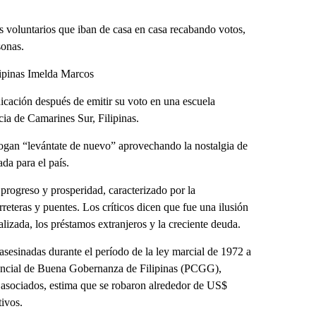
 voluntarios que iban de casa en casa recabando votos,
sonas.
ilipinas Imelda Marcos
cación después de emitir su voto en una escuela
cia de Camarines Sur, Filipinas.
logan “levántate de nuevo” aprovechando la nostalgia de
da para el país.
 progreso y prosperidad, caracterizado por la
reteras y puentes. Los críticos dicen que fue una ilusión
lizada, los préstamos extranjeros y la creciente deuda.
asesinadas durante el período de la ley marcial de 1972 a
ncial de Buena Gobernanza de Filipinas (PCGG),
s asociados, estima que se robaron alrededor de US$
tivos.