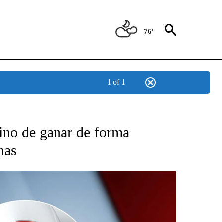
76°
1 of 1
TIFICATIONS ABOUT NEW PAGES ON "CNN - SPANISH".
ino de ganar de forma
nas