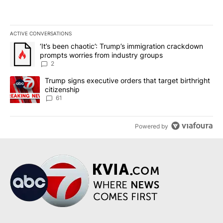
ACTIVE CONVERSATIONS
The following is a list of the most commented articles in the last 7
A trending article titled "‘It’s been chaotic’: Trump’s immigrati
‘It’s been chaotic’: Trump’s immigration crackdown
prompts worries from industry groups
2
A trending article titled "Trump signs executive orders that targe
Trump signs executive orders that target birthright
citizenship
61
Powered by