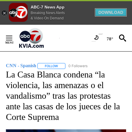
ABC-7 News App
DOWNLOAD
Breaking News Alerts
& Video On Demand
Skip
to
78°
Content
CNN - Spanish
0 Followers
FOLLOW
FOLLOW "CNN - SPANISH" TO RECEIVE NOTIFI
La Casa Blanca condena “la
violencia, las amenazas o el
vandalismo” tras las protestas
ante las casas de los jueces de la
Corte Suprema