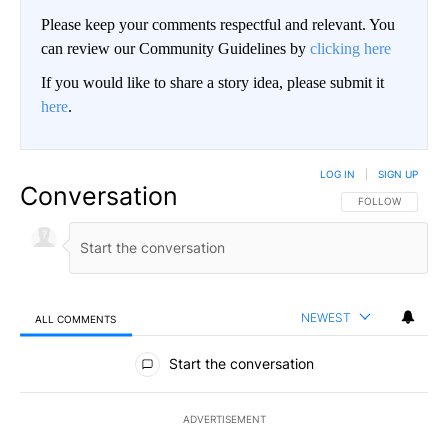
Please keep your comments respectful and relevant. You
can review our Community Guidelines by
clicking here
If you would like to share a story idea, please submit it
here
.
LOG IN
|
SIGN UP
Conversation
FOLLOW THIS CO
FOLLOW
NEWEST
ALL COMMENTS
All Comments
Start the conversation
ADVERTISEMENT