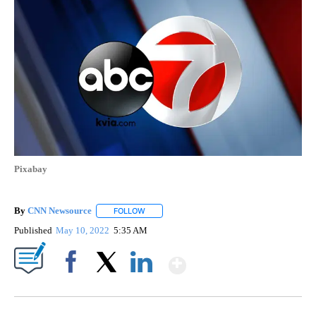
Pixabay
By
CNN Newsource
FOLLOW
FOLLOW "" TO RECEIVE NOTIFICATIONS ABOU
Published
May 10, 2022
5:35 AM
Show More
Facebook
X
LinkedIn