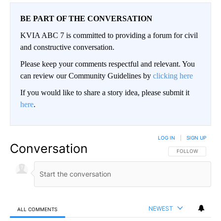
BE PART OF THE CONVERSATION
KVIA ABC 7 is committed to providing a forum for civil
and constructive conversation.
Please keep your comments respectful and relevant. You
can review our Community Guidelines by
clicking here
If you would like to share a story idea, please submit it
here
.
LOG IN
|
SIGN UP
Conversation
FOLLOW THIS CO
FOLLOW
NEWEST
ALL COMMENTS