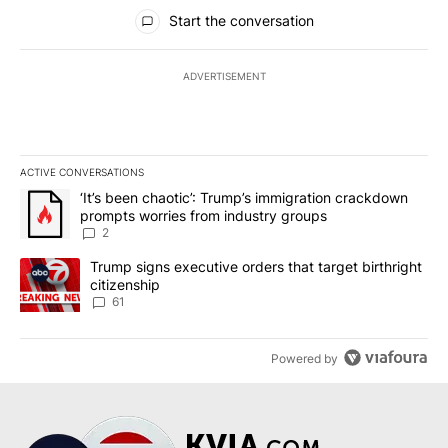
All Comments
Start the conversation
ADVERTISEMENT
ACTIVE CONVERSATIONS
The following is a list of the most commented articles in the last 7
A trending article titled "‘It’s been chaotic’: Trump’s immigrati
‘It’s been chaotic’: Trump’s immigration crackdown
prompts worries from industry groups
2
A trending article titled "Trump signs executive orders that targe
Trump signs executive orders that target birthright
citizenship
61
Powered by