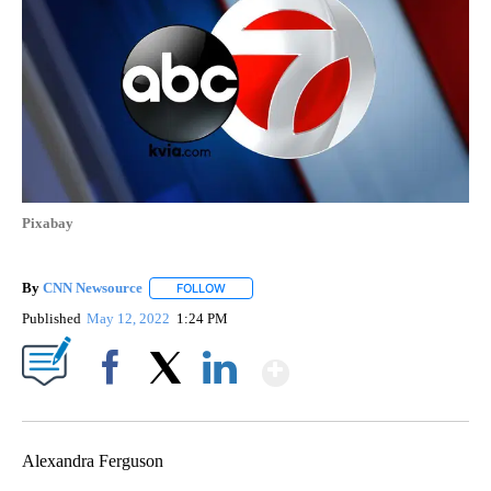
Pixabay
By
CNN Newsource
FOLLOW
FOLLOW "" TO RECEIVE NOTIFICATIONS ABOU
Published
May 12, 2022
1:24 PM
Show More
Facebook
X
LinkedIn
Alexandra Ferguson