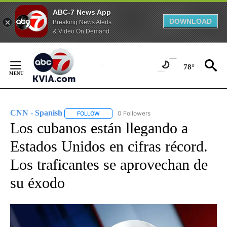
ABC-7 News App
DOWNLOAD
Breaking News Alerts
& Video On Demand
Skip
to
78°
Content
CNN - Spanish
0 Followers
FOLLOW
FOLLOW "CNN - SPANISH" TO RECEIVE NOTIFI
Los cubanos están llegando a
Estados Unidos en cifras récord.
Los traficantes se aprovechan de
su éxodo