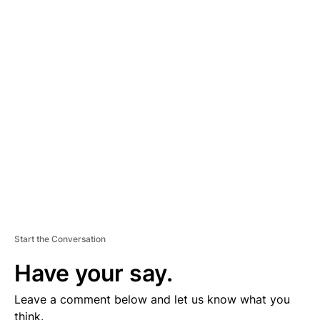
A
D
V
E
R
TI
S
E
M
E
N
T
Start the Conversation
Have your say.
Leave a comment below and let us know what you
think.