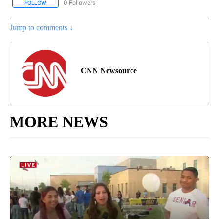
0 Followers
FOLLOW
FOLLOW "CNN - SPANISH" TO RECEIVE NOTIFICATIONS ABOUT NE
Jump to comments ↓
CNN Newsource
MORE NEWS