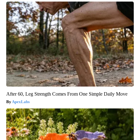
After 60, Leg Strength Comes From One Simple Daily Move
ApexLabs