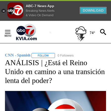
ABC-7 News App
DOWNLOAD
Breaking News Alerts
& Video On Demand
Skip
to
74°
Content
CNN - Spanish
0 Followers
FOLLOW
FOLLOW "CNN - SPANISH" TO RECEIVE NOTIFI
ANÁLISIS | ¿Está el Reino
Unido en camino a una transición
lenta del poder?