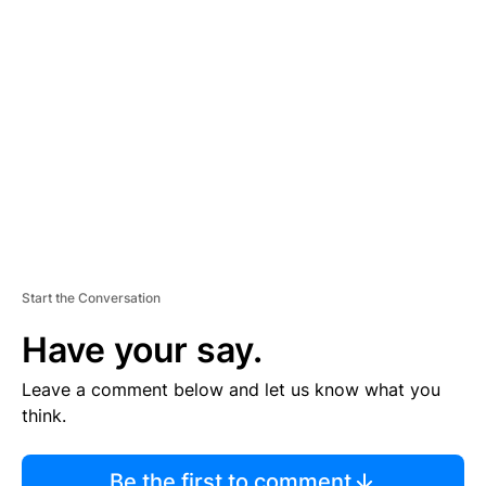
TI
S
E
M
E
N
T
Start the Conversation
Have your say.
Leave a comment below and let us know what you
think.
Be the first to comment