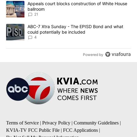
The following is a list of the most commented articles in the last 7
A trending article titled "Appeals court blocks construction of W
Appeals court blocks construction of White House
ballroom
21
A trending article titled "ABC-7 Xtra Sunday - The EPISD Bond a
ABC-7 Xtra Sunday - The EPISD Bond and what
could potentially be included
4
Powered by
Terms of Service
|
Privacy Policy
|
Community Guidelines
|
KVIA-TV FCC Public File
|
FCC Applications
|