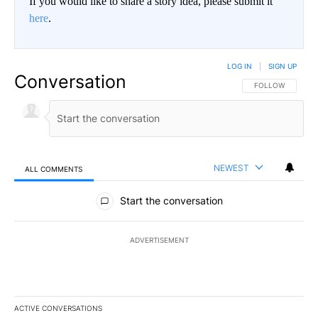
If you would like to share a story idea, please submit it
here
.
LOG IN
|
SIGN UP
Conversation
FOLLOW THIS CO
FOLLOW
NEWEST
ALL COMMENTS
All Comments
Start the conversation
ADVERTISEMENT
ACTIVE CONVERSATIONS