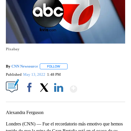
Pixabay
By
CNN Newsource
FOLLOW
FOLLOW "" TO RECEIVE NOTIFICATIONS ABOU
Published
May 13, 2022
1:48 PM
Show More
Facebook
X
LinkedIn
Alexandra Ferguson
Londres (CNN) — Fue el recordatorio más emotivo que hemos
tenido de que la reina de Gran Bretaña está en el ocaso de su