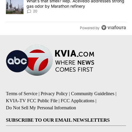
A trending article titled "What's that smell? Rep. Acevedo addre
What's that smell? Rep. Acevedo addresses strong
gas odor by Marathon refinery
20
Powered by
Terms of Service
|
Privacy Policy
|
Community Guidelines
|
KVIA-TV FCC Public File
|
FCC Applications
|
Do Not Sell My Personal Information
SUBSCRIBE TO OUR EMAIL NEWSLETTERS