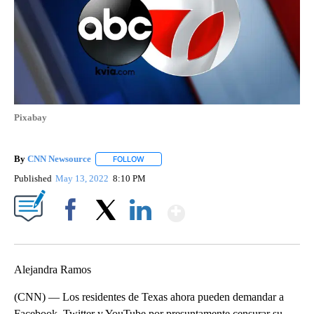
Pixabay
By
CNN Newsource
FOLLOW
FOLLOW "" TO RECEIVE NOTIFICATIONS ABOU
Published
May 13, 2022
8:10 PM
Show More
Facebook
X
LinkedIn
Alejandra Ramos
(CNN) — Los residentes de Texas ahora pueden demandar a
Facebook, Twitter y YouTube por presuntamente censurar su