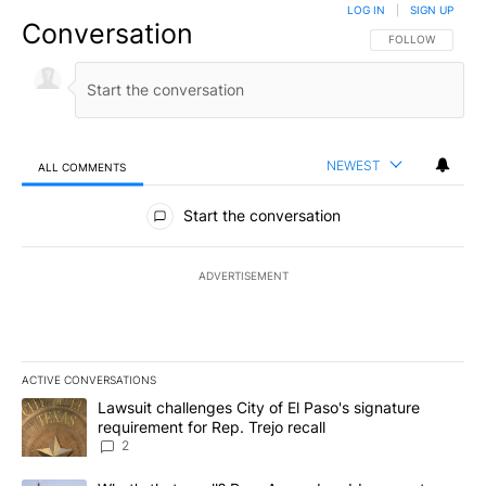
LOG IN
|
SIGN UP
Conversation
FOLLOW THIS CO
FOLLOW
NEWEST
ALL COMMENTS
All Comments
Start the conversation
ADVERTISEMENT
ACTIVE CONVERSATIONS
The following is a list of the most commented articles in the last 7
A trending article titled "Lawsuit challenges City of El Paso's sig
Lawsuit challenges City of El Paso's signature
requirement for Rep. Trejo recall
2