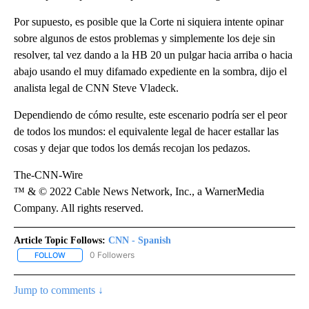
Por supuesto, es posible que la Corte ni siquiera intente opinar
sobre algunos de estos problemas y simplemente los deje sin
resolver, tal vez dando a la HB 20 un pulgar hacia arriba o hacia
abajo usando el muy difamado expediente en la sombra, dijo el
analista legal de CNN Steve Vladeck.
Dependiendo de cómo resulte, este escenario podría ser el peor
de todos los mundos: el equivalente legal de hacer estallar las
cosas y dejar que todos los demás recojan los pedazos.
The-CNN-Wire
™ & © 2022 Cable News Network, Inc., a WarnerMedia
Company. All rights reserved.
Article Topic Follows:
CNN - Spanish
0 Followers
FOLLOW
FOLLOW "CNN - SPANISH" TO RECEIVE NOTIFICATIONS ABOUT NE
Jump to comments ↓