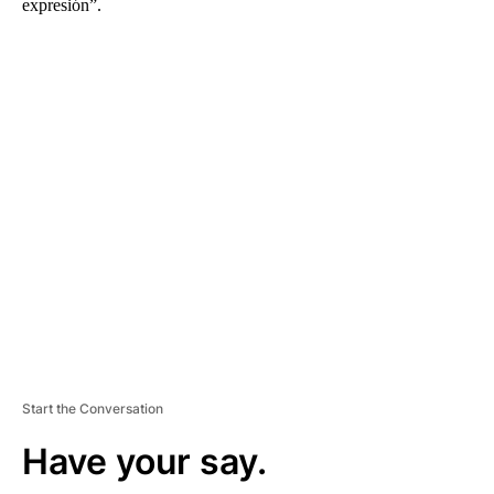
expresión”.
A
D
V
E
R
TI
S
E
M
E
N
T
Start the Conversation
Have your say.