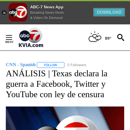
ABC-7 News App
DOWNLOAD
Breaking News Alerts
& Video On Demand
Skip
to
89°
Content
CNN - Spanish
0 Followers
FOLLOW
FOLLOW "CNN - SPANISH" TO RECEIVE NOTIFI
ANÁLISIS | Texas declara la
guerra a Facebook, Twitter y
YouTube con ley de censura