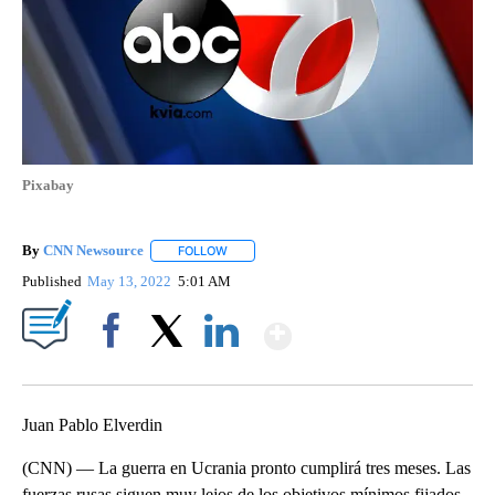
Pixabay
By
CNN Newsource
FOLLOW
FOLLOW "" TO RECEIVE NOTIFICATIONS ABOU
Published
May 13, 2022
5:01 AM
Show More
Facebook
X
LinkedIn
Juan Pablo Elverdin
(CNN) — La guerra en Ucrania pronto cumplirá tres meses. Las
fuerzas rusas siguen muy lejos de los objetivos mínimos fijados