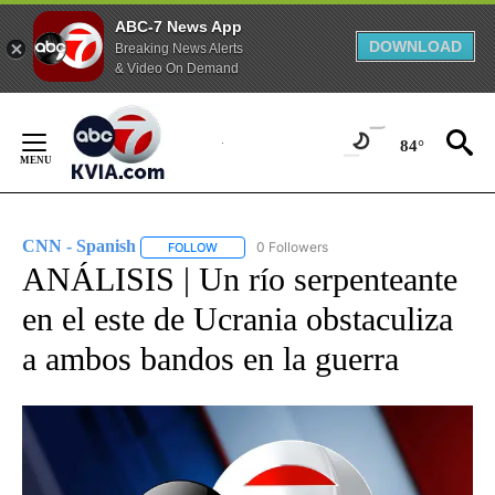
ABC-7 News App
DOWNLOAD
Breaking News Alerts
& Video On Demand
Skip
to
84°
Content
CNN - Spanish
0 Followers
FOLLOW
FOLLOW "CNN - SPANISH" TO RECEIVE NOTIFI
ANÁLISIS | Un río serpenteante
en el este de Ucrania obstaculiza
a ambos bandos en la guerra