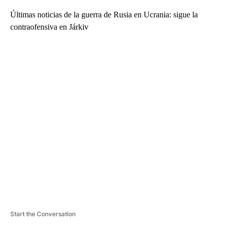
Últimas noticias de la guerra de Rusia en Ucrania: sigue la
contraofensiva en Járkiv
A
D
V
E
R
TI
S
E
M
E
N
T
Start the Conversation