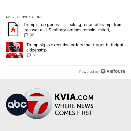
ACTIVE CONVERSATIONS
The following is a list of the most commented articles in the last 7
A trending article titled "Trump’s top general is ‘looking for an 
Trump’s top general is ‘looking for an off-ramp’ from
Iran war as US military options remain limited,
sources say
30
A trending article titled "Trump signs executive orders that targe
Trump signs executive orders that target birthright
citizenship
61
Powered by