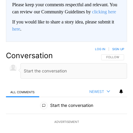
Please keep your comments respectful and relevant. You
can review our Community Guidelines by
clicking here
If you would like to share a story idea, please submit it
here
.
LOG IN
|
SIGN UP
Conversation
FOLLOW THIS CO
FOLLOW
NEWEST
ALL COMMENTS
All Comments
Start the conversation
ADVERTISEMENT