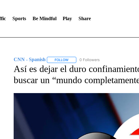
fic
Sports
Be Mindful
Play
Share
CNN - Spanish
0 Followers
FOLLOW
FOLLOW "CNN - SPANISH" TO RECEIVE NO
Así es dejar el duro confinamien
buscar un “mundo completamente