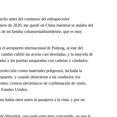
mucho antes del comienzo del enloquecedor
enero de 2020, me quedé en China mientras se aislaba del
s de mi familia cubanoestadounidense, que es muy
a el aeropuerto internacional de Pudong, al este del
l camino cubrió las aceras casi desoladas, y la mayoría de
ajadas y las puertas aseguradas con cadenas y candados.
protección contra materiales peligrosos, incluida la
eropuerto, y cuando detuvieron a mi conductor, los
tos: correos electrónicos de confirmación de vuelo,
e Estados Unidos.
o había otros autos ni pasajeros a la vista, y por un
 de Shanghái, que suele estar muy concurrido, ya que la