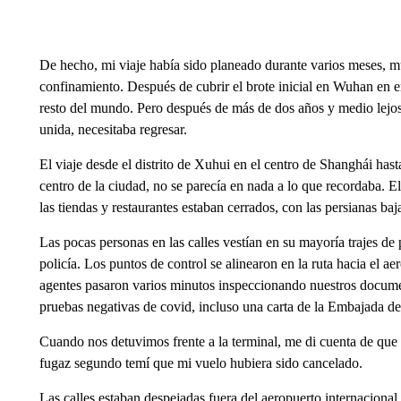
De hecho, mi viaje había sido planeado durante varios meses, 
confinamiento. Después de cubrir el brote inicial en Wuhan en 
resto del mundo. Pero después de más de dos años y medio lejo
unida, necesitaba regresar.
El viaje desde el distrito de Xuhui en el centro de Shanghái hast
centro de la ciudad, no se parecía en nada a lo que recordaba. E
las tiendas y restaurantes estaban cerrados, con las persianas b
Las pocas personas en las calles vestían en su mayoría trajes de 
policía. Los puntos de control se alinearon en la ruta hacia el a
agentes pasaron varios minutos inspeccionando nuestros documen
pruebas negativas de covid, incluso una carta de la Embajada d
Cuando nos detuvimos frente a la terminal, me di cuenta de que n
fugaz segundo temí que mi vuelo hubiera sido cancelado.
Las calles estaban despejadas fuera del aeropuerto internacional