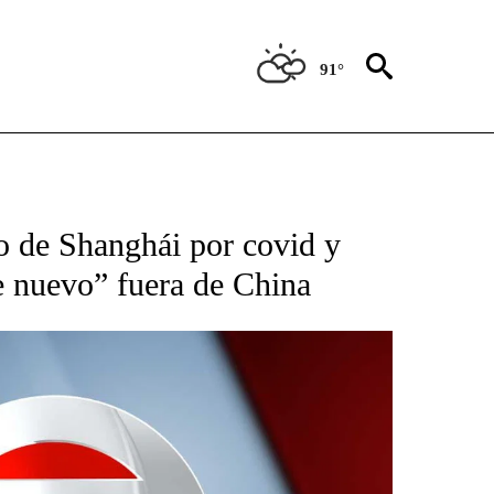
91°
TIFICATIONS ABOUT NEW PAGES ON "CNN - SPANISH".
to de Shanghái por covid y
 nuevo” fuera de China