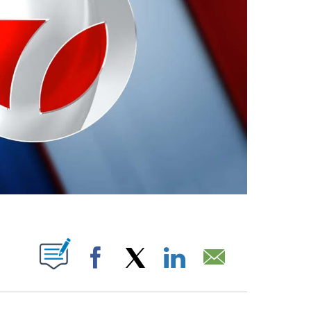
ABOUT NEW PAGES ON "".
Facebook
X
LinkedIn
Email