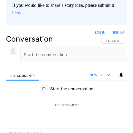
If you would like to share a story idea, please submit it
here
.
LOG IN
|
SIGN UP
Conversation
FOLLOW THIS CO
FOLLOW
NEWEST
ALL COMMENTS
All Comments
Start the conversation
ADVERTISEMENT