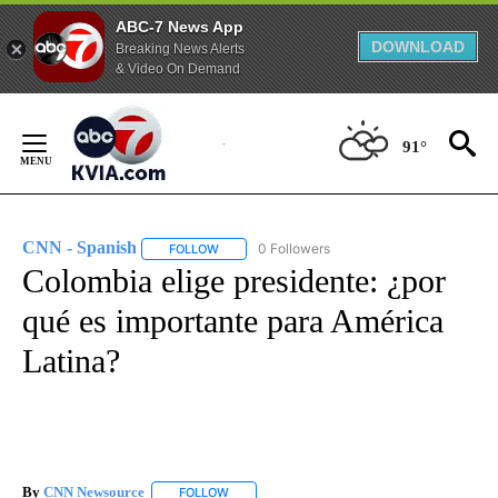
ABC-7 News App
DOWNLOAD
Breaking News Alerts
& Video On Demand
Skip
to
91°
Content
CNN - Spanish
0 Followers
FOLLOW
FOLLOW "CNN - SPANISH" TO RECEIVE NOTIFI
Colombia elige presidente: ¿por
qué es importante para América
Latina?
By
CNN Newsource
FOLLOW
FOLLOW "" TO RECEIVE NOTIFICATIONS ABOU