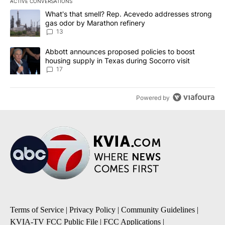
ACTIVE CONVERSATIONS
The following is a list of the most commented articles in the last 7
A trending article titled "What's that smell? Rep. Acevedo addre
What's that smell? Rep. Acevedo addresses strong
gas odor by Marathon refinery
13
A trending article titled "Abbott announces proposed policies to 
Abbott announces proposed policies to boost
housing supply in Texas during Socorro visit
17
Powered by
Terms of Service
|
Privacy Policy
|
Community Guidelines
|
KVIA-TV FCC Public File
|
FCC Applications
|