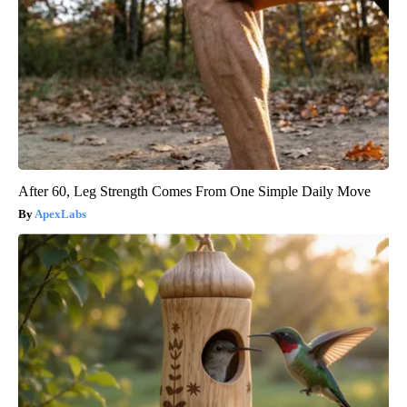
After 60, Leg Strength Comes From One Simple Daily Move
ApexLabs