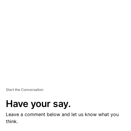
V
E
R
TI
S
E
M
E
N
T
Start the Conversation
Have your say.
Leave a comment below and let us know what you
think.