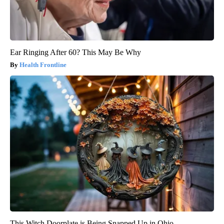
Ear Ringing After 60? This May Be Why
Health Frontline
This Witch Doorplate is Being Snapped Up in Ohio