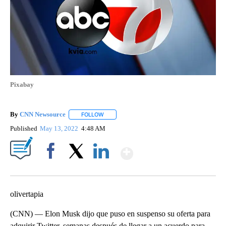
Pixabay
By
CNN Newsource
FOLLOW
FOLLOW "" TO RECEIVE NOTIFICATIONS ABOU
Published
May 13, 2022
4:48 AM
Show More
Facebook
X
LinkedIn
olivertapia
(CNN) — Elon Musk dijo que puso en suspenso su oferta para
adquirir Twitter, semanas después de llegar a un acuerdo para