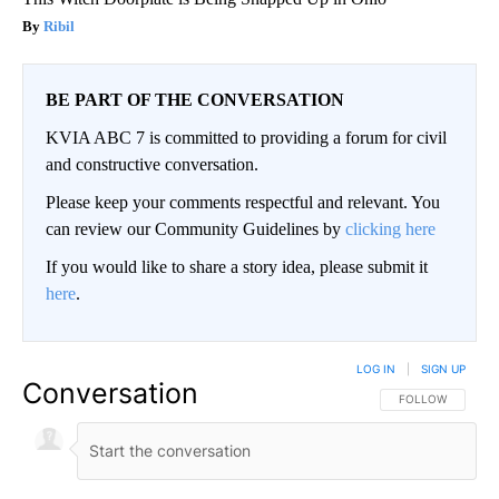
Ribil
BE PART OF THE CONVERSATION
KVIA ABC 7 is committed to providing a forum for civil
and constructive conversation.
Please keep your comments respectful and relevant. You
can review our Community Guidelines by
clicking here
If you would like to share a story idea, please submit it
here
.
LOG IN
|
SIGN UP
Conversation
FOLLOW THIS CO
FOLLOW