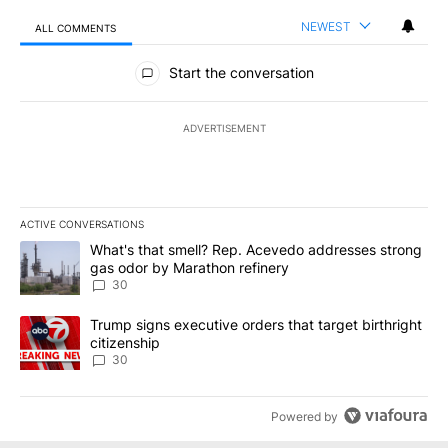
NEWEST
ALL COMMENTS
All Comments
Start the conversation
ADVERTISEMENT
ACTIVE CONVERSATIONS
The following is a list of the most commented articles in the last 7
A trending article titled "What's that smell? Rep. Acevedo addre
What's that smell? Rep. Acevedo addresses strong
gas odor by Marathon refinery
30
A trending article titled "Trump signs executive orders that targe
Trump signs executive orders that target birthright
citizenship
30
Powered by