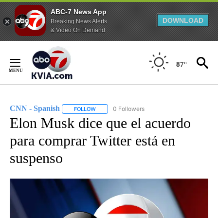
ABC-7 News App
DOWNLOAD
Breaking News Alerts
& Video On Demand
Skip
to
87°
Content
CNN - Spanish
0 Followers
FOLLOW
FOLLOW "CNN - SPANISH" TO RECEIVE NOTIFI
Elon Musk dice que el acuerdo
para comprar Twitter está en
suspenso