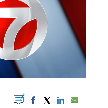
ABOUT NEW PAGES ON "".
Facebook
X
LinkedIn
Email