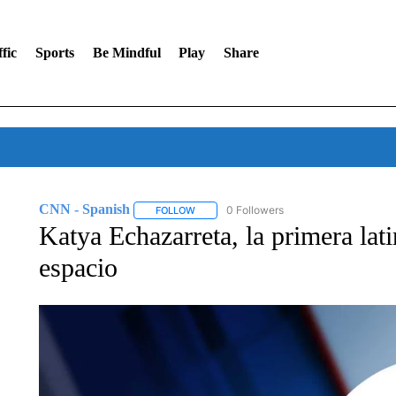
fic
Sports
Be Mindful
Play
Share
CNN - Spanish
0 Followers
FOLLOW
FOLLOW "CNN - SPANISH" TO RECEIVE NO
Katya Echazarreta, la primera lat
espacio