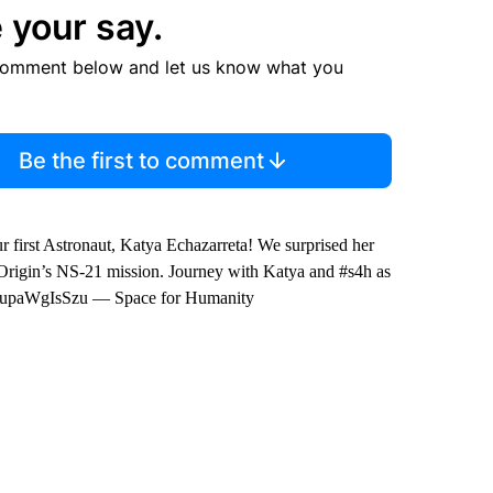
 your say.
comment below and let us know what you
Be the first to comment
rst Astronaut, Katya Echazarreta! We surprised her
e Origin’s NS-21 mission. Journey with Katya and #s4h as
com/upaWgIsSzu — Space for Humanity