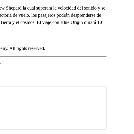
ew Shepard la cual superara la velocidad del sonido y se
ectoria de vuelo, los pasajeros podrán desprenderse de
a Tierra y el cosmos. El viaje con Blue Origin durará 10
. All rights reserved.
s
PANISH" TO RECEIVE NOTIFICATIONS ABOUT NEW PAGES ON "CNN - SPANISH".