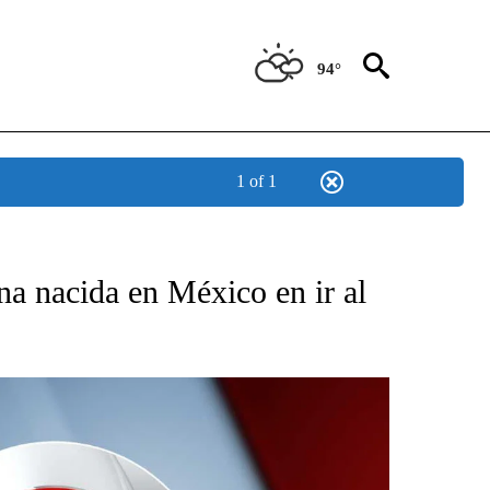
94°
1 of 1
TIFICATIONS ABOUT NEW PAGES ON "CNN - SPANISH".
ina nacida en México en ir al