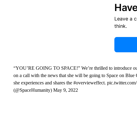
Have
Leave a 
think.
“YOU’RE GOING TO SPACE!” We’re thrilled to introduce our fi
on a call with the news that she will be going to Space on Blu
she experiences and shares the #overvieweffect. pic.twitter.
(@SpaceHumanity) May 9, 2022