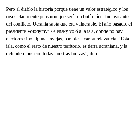
Pero al diablo la historia porque tiene un valor estratégico y los
rusos claramente pensaron que sería un botín fácil. Incluso antes
del conflicto, Ucrania sabía que era vulnerable. El año pasado, el
presidente Volodymyr Zelensky voló a la isla, donde no hay
electores sino algunas ovejas, para destacar su relevancia. “Esta
isla, como el resto de nuestro territorio, es tierra ucraniana, y la
defenderemos con todas nuestras fuerzas”, dijo.
A
D
V
E
R
TI
S
E
M
E
N
T