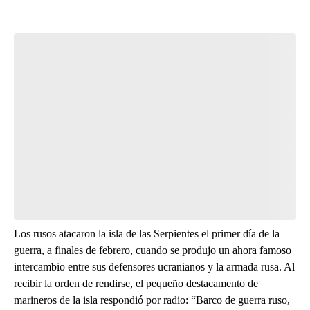
Start the Conversation
Have your say.
Leave a comment below and let us know what you
think.
Be the first to comment
Los rusos atacaron la isla de las Serpientes el primer día de la
guerra, a finales de febrero, cuando se produjo un ahora famoso
intercambio entre sus defensores ucranianos y la armada rusa. Al
recibir la orden de rendirse, el pequeño destacamento de
marineros de la isla respondió por radio: “Barco de guerra ruso,