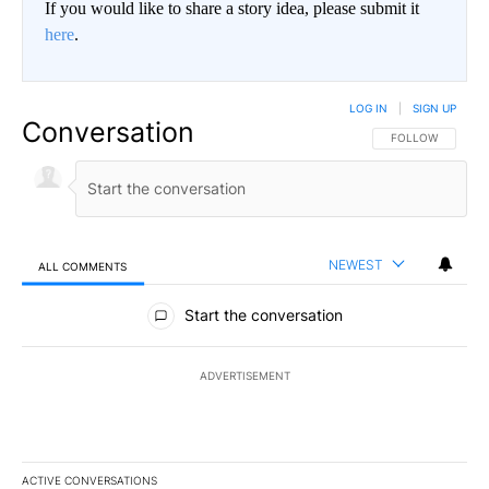
If you would like to share a story idea, please submit it
here
.
LOG IN
|
SIGN UP
Conversation
FOLLOW THIS CO
FOLLOW
NEWEST
ALL COMMENTS
All Comments
Start the conversation
ADVERTISEMENT
ACTIVE CONVERSATIONS