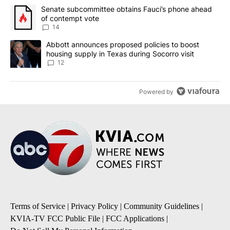
The following is a list of the most commented articles in the last 7
A trending article titled "Senate subcommittee obtains Fauci’s 
Senate subcommittee obtains Fauci’s phone ahead
of contempt vote
14
A trending article titled "Abbott announces proposed policies to 
Abbott announces proposed policies to boost
housing supply in Texas during Socorro visit
12
Powered by
Terms of Service
|
Privacy Policy
|
Community Guidelines
|
KVIA-TV FCC Public File
|
FCC Applications
|