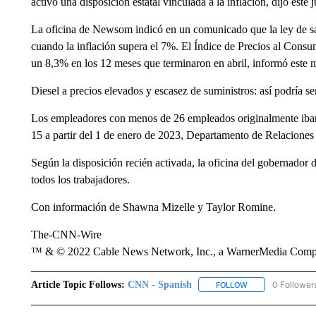
activó una disposición estatal vinculada a la inflación, dijo es
La oficina de Newsom indicó en un comunicado que la ley de sa
cuando la inflación supera el 7%. El Índice de Precios al Consu
un 8,3% en los 12 meses que terminaron en abril, informó este mi
Diesel a precios elevados y escasez de suministros: así podría 
Los empleadores con menos de 26 empleados originalmente iban 
15 a partir del 1 de enero de 2023, Departamento de Relaciones 
Según la disposición recién activada, la oficina del gobernador 
todos los trabajadores.
Con información de Shawna Mizelle y Taylor Romine.
The-CNN-Wire
™ & © 2022 Cable News Network, Inc., a WarnerMedia Company
Article Topic Follows:
CNN - Spanish
0 Follower
FOLLOW
FOLLOW "CNN - S