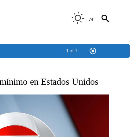
74°
1 of 1
TIFICATIONS ABOUT NEW PAGES ON "CNN - SPANISH".
o mínimo en Estados Unidos