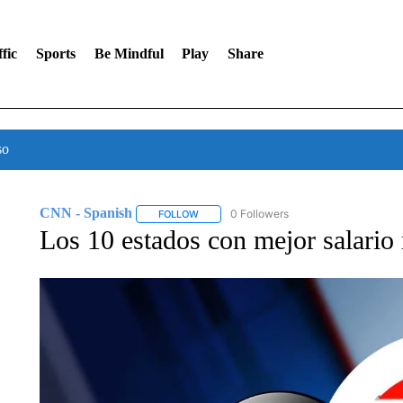
fic
Sports
Be Mindful
Play
Share
so
CNN - Spanish
0 Followers
FOLLOW
FOLLOW "CNN - SPANISH" TO RECEIVE NO
Los 10 estados con mejor salari