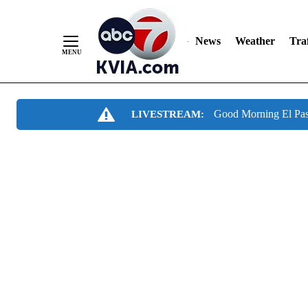
News
Weather
Traf
Skip
Good Morning El Pa
LIVESTREAM:
to
Content