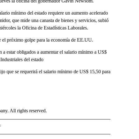
te jueves la oficina del gobernador Gavin Newsom.
lario mínimo del estado requiere un aumento acelerado
midor, que mide una canasta de bienes y servicios, subió
ércoles la Oficina de Estadísticas Laborales.
ser el próximo golpe para la economía de EE.UU.
a estar obligados a aumentar el salario mínimo a US$
Industriales del estado
dijo que se requerirá el salario mínimo de US$ 15,50 para
. All rights reserved.
s
PANISH" TO RECEIVE NOTIFICATIONS ABOUT NEW PAGES ON "CNN - SPANISH".