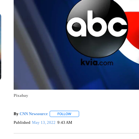
Pixabay
By
CNN Newsource
FOLLOW
FOLLOW "" TO RECEIVE NOTIFICATIONS 
Published
May 13, 2022
9:43 AM