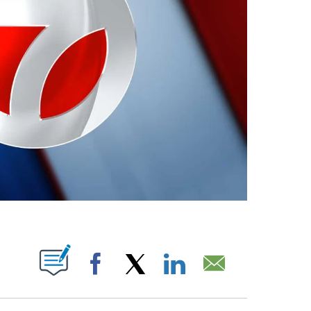
ABOUT NEW PAGES ON "".
Facebook
X
LinkedIn
Email