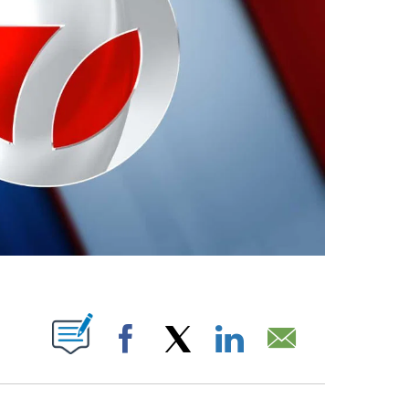
ABOUT NEW PAGES ON "".
Facebook
X
LinkedIn
Email