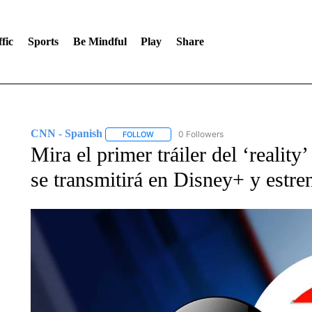
fic
Sports
Be Mindful
Play
Share
CNN - Spanish
0 Followers
FOLLOW
FOLLOW "CNN - SPANISH" TO RECEIVE NO
Mira el primer tráiler del ‘reality
se transmitirá en Disney+ y estre