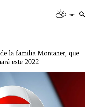
70°
TIFICATIONS ABOUT NEW PAGES ON "CNN - SPANISH".
’ de la familia Montaner, que
nará este 2022