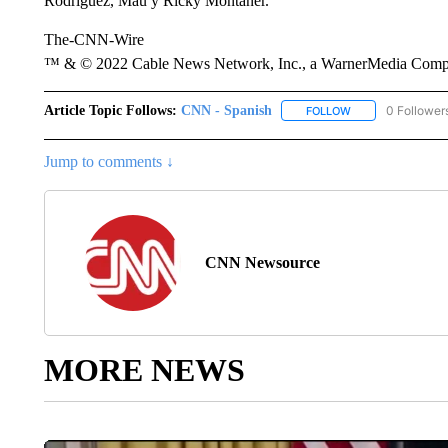
Rodríguez, Mau y Ricky Montaner.
The-CNN-Wire
™ & © 2022 Cable News Network, Inc., a WarnerMedia Company
Article Topic Follows:
CNN - Spanish
0 Follower
FOLLOW
FOLLOW "CNN - S
Jump to comments ↓
CNN Newsource
MORE NEWS