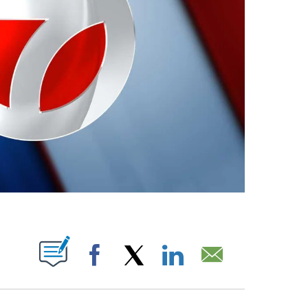
ABOUT NEW PAGES ON "".
Facebook
X
LinkedIn
Email