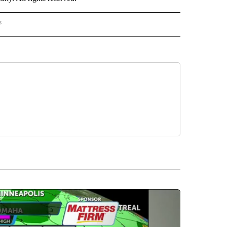
s
PANISH" TO RECEIVE NOTIFICATIONS ABOUT NEW PAGES ON "CNN - SPANISH".