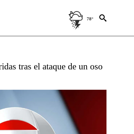
78°
TIFICATIONS ABOUT NEW PAGES ON "CNN - SPANISH".
idas tras el ataque de un oso