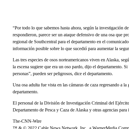
“Por todo lo que sabemos hasta ahora, según la investigación de
respondieron, parece ser un ataque defensivo de una osa que pro
regional de Southcentral para el departamento en el comunicado 
información posible sobre lo que sucedió para aumentar la seguri
Las tres especies de osos norteamericanos viven en Alaska, seg
la escena sugiere que era un oso pardo, dijo el departamento. Si 
personas”, pueden ser peligrosos, dice el departamento.
Una osa adulta fue vista en las cámaras de caza regresando a la g
departamento.
El personal de la División de Investigación Criminal del Ejércit
Departamento de Pesca y Caza de Alaska y otras agencias para i
The-CNN-Wire
™ & © 2022 Cable News Network, Inc., a WarnerMedia Company