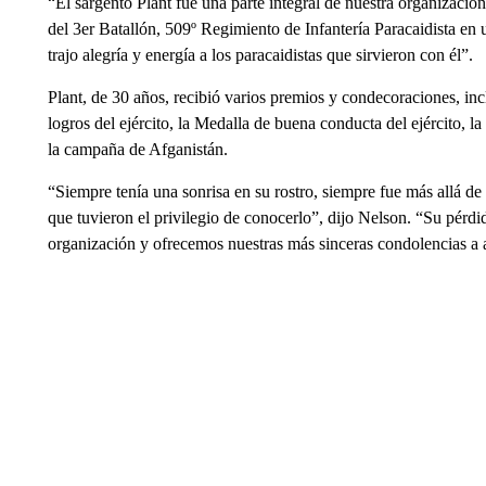
“El sargento Plant fue una parte integral de nuestra organizació
del 3er Batallón, 509º Regimiento de Infantería Paracaidista en
trajo alegría y energía a los paracaidistas que sirvieron con él”.
Plant, de 30 años, recibió varios premios y condecoraciones, incl
logros del ejército, la Medalla de buena conducta del ejército, l
la campaña de Afganistán.
“Siempre tenía una sonrisa en su rostro, siempre fue más allá de 
que tuvieron el privilegio de conocerlo”, dijo Nelson. “Su pérd
organización y ofrecemos nuestras más sinceras condolencias a 