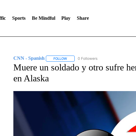
fic
Sports
Be Mindful
Play
Share
CNN - Spanish
0 Followers
FOLLOW
FOLLOW "CNN - SPANISH" TO RECEIVE NO
Muere un soldado y otro sufre her
en Alaska