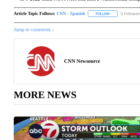
Article Topic Follows:
CNN - Spanish
0 Follower
FOLLOW
FOLLOW "CNN - S
Jump to comments ↓
CNN Newsource
MORE NEWS