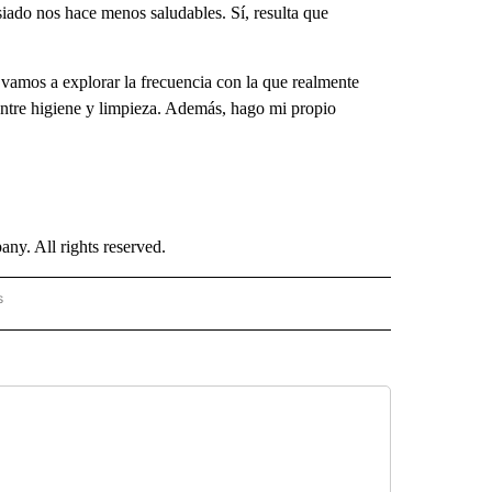
iado nos hace menos saludables. Sí, resulta que
 vamos a explorar la frecuencia con la que realmente
 entre higiene y limpieza. Además, hago mi propio
. All rights reserved.
s
PANISH" TO RECEIVE NOTIFICATIONS ABOUT NEW PAGES ON "CNN - SPANISH".