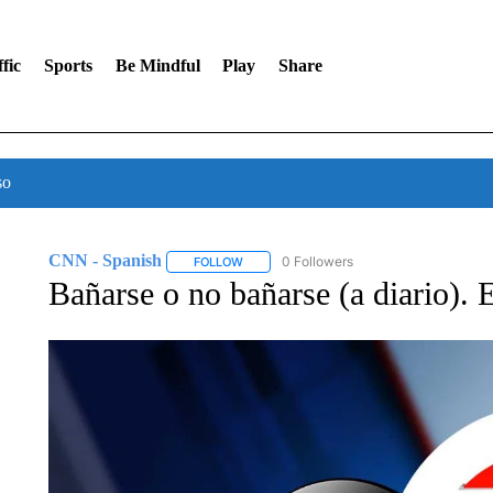
fic
Sports
Be Mindful
Play
Share
so
CNN - Spanish
0 Followers
FOLLOW
FOLLOW "CNN - SPANISH" TO RECEIVE NO
Bañarse o no bañarse (a diario). E