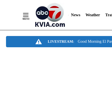
News
Weather
Traf
Skip
Good Morning El Pa
LIVESTREAM:
to
Content