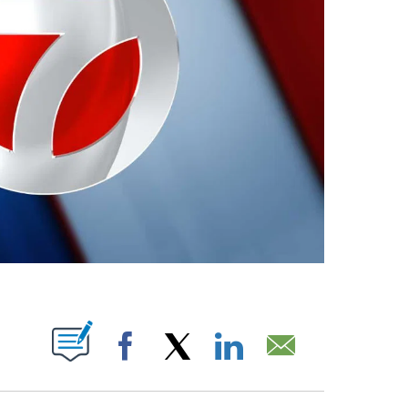
ABOUT NEW PAGES ON "".
Facebook
X
LinkedIn
Email