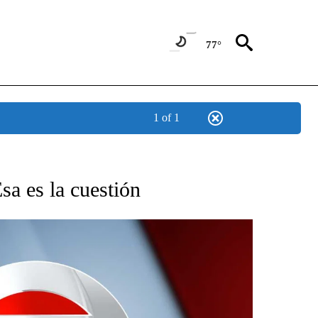
77°
1 of 1
TIFICATIONS ABOUT NEW PAGES ON "CNN - SPANISH".
sa es la cuestión