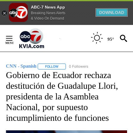
ABC-7 News App
DOWNLOAD
Breaking News Alerts
& Video On Demand
Skip
to
95°
Content
CNN - Spanish
0 Followers
FOLLOW
FOLLOW "CNN - SPANISH" TO RECEIVE NOTIFI
Gobierno de Ecuador rechaza
destitución de Guadalupe Llori,
presidenta de la Asamblea
Nacional, por supuesto
incumplimiento de funciones