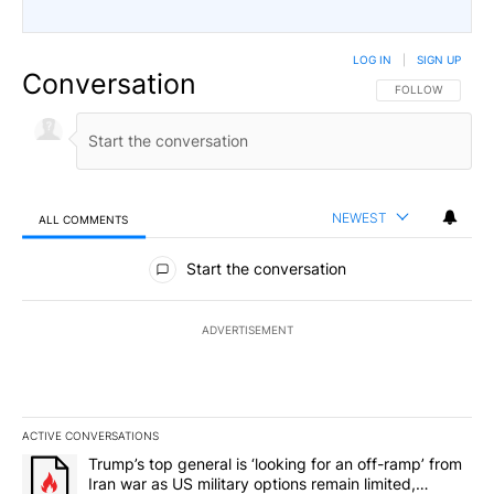
LOG IN
|
SIGN UP
Conversation
FOLLOW THIS CO
FOLLOW
NEWEST
ALL COMMENTS
All Comments
Start the conversation
ADVERTISEMENT
ACTIVE CONVERSATIONS
The following is a list of the most commented articles in the last 7
A trending article titled "Trump’s top general is ‘looking for an o
Trump’s top general is ‘looking for an off-ramp’ from
Iran war as US military options remain limited,