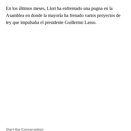
En los últimos meses, Llori ha enfrentado una pugna en la
Asamblea en donde la mayoría ha frenado varios proyectos de
ley que impulsaba el presidente Guillermo Lasso.
A
D
V
E
R
TI
S
E
M
E
N
T
Start the Conversation