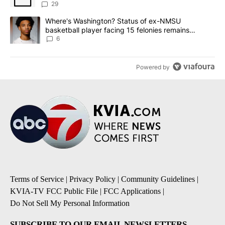
sources say
29
A trending article titled "Where's Washington? Status of ex-NMS
Where's Washington? Status of ex-NMSU
basketball player facing 15 felonies remains
unknown
6
Powered by
Terms of Service
|
Privacy Policy
|
Community Guidelines
|
KVIA-TV FCC Public File
|
FCC Applications
|
Do Not Sell My Personal Information
SUBSCRIBE TO OUR EMAIL NEWSLETTERS