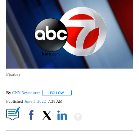
Pixabay
By
CNN Newsource
FOLLOW
FOLLOW "" TO RECEIVE NOTIFICATIONS ABOU
Published
June 1, 2022
7:38 AM
Show More
Facebook
X
LinkedIn