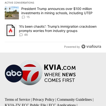
ACTIVE CONVERSATIONS
The following is a list of the most commented articles in the last 7
A trending article titled "President Trump announces over $100 m
President Trump announces over $100 million
investments in mining schools, including UTEP
15
A trending article titled "‘It’s been chaotic’: Trump’s immigrati
‘It’s been chaotic’: Trump’s immigration crackdown
prompts worries from industry groups
46
Powered by
Terms of Service
|
Privacy Policy
|
Community Guidelines
|
KVIA-TV FCC Public File
|
FCC Applications
|