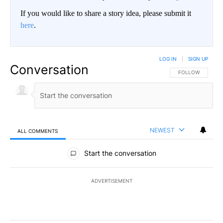
If you would like to share a story idea, please submit it
here
.
LOG IN
|
SIGN UP
Conversation
FOLLOW THIS CO
FOLLOW
NEWEST
ALL COMMENTS
All Comments
Start the conversation
ADVERTISEMENT