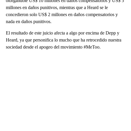
otorgándole US$ 10 millones en daños compensatorios y US$ 5
millones en daños punitivos, mientras que a Heard se le
concedieron solo US$ 2 millones en daños compensatorios y
nada en daños punitivos.
El resultado de este juicio afecta a algo por encima de Depp y
Heard, ya que personifica lo mucho que ha retrocedido nuestra
sociedad desde el apogeo del movimiento #MeToo.
A
D
V
E
R
TI
S
E
M
E
N
T