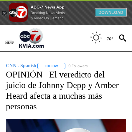
ABC-7 News App
DOWNLOAD
Breaking News Alerts
& Video On Demand
Skip
to
76°
Content
CNN - Spanish
0 Followers
FOLLOW
FOLLOW "CNN - SPANISH" TO RECEIVE NOTIFI
OPINIÓN | El veredicto del
juicio de Johnny Depp y Amber
Heard afecta a muchas más
personas