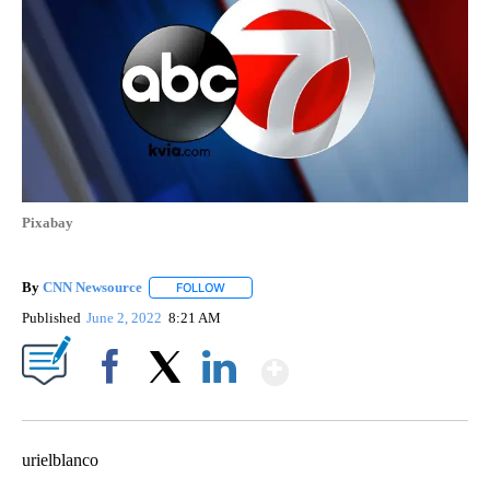
Pixabay
By
CNN Newsource
FOLLOW
FOLLOW "" TO RECEIVE NOTIFICATIONS ABOU
Published
June 2, 2022
8:21 AM
Show More
Facebook
X
LinkedIn
urielblanco