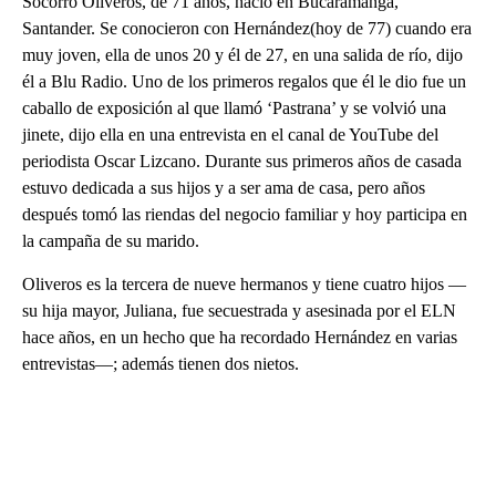
Socorro Oliveros, de 71 años, nació en Bucaramanga,
Santander. Se conocieron con Hernández(hoy de 77) cuando era
muy joven, ella de unos 20 y él de 27, en una salida de río, dijo
él a Blu Radio. Uno de los primeros regalos que él le dio fue un
caballo de exposición al que llamó ‘Pastrana’ y se volvió una
jinete, dijo ella en una entrevista en el canal de YouTube del
periodista Oscar Lizcano. Durante sus primeros años de casada
estuvo dedicada a sus hijos y a ser ama de casa, pero años
después tomó las riendas del negocio familiar y hoy participa en
la campaña de su marido.
Oliveros es la tercera de nueve hermanos y tiene cuatro hijos —
su hija mayor, Juliana, fue secuestrada y asesinada por el ELN
hace años, en un hecho que ha recordado Hernández en varias
entrevistas—; además tienen dos nietos.
A
D
V
E
R
TI
S