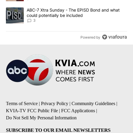
A trending article titled "ABC-7 Xtra Sunday - The EPISD Bond a
ABC-7 Xtra Sunday - The EPISD Bond and what
could potentially be included
3
Powered by
Terms of Service
|
Privacy Policy
|
Community Guidelines
|
KVIA-TV FCC Public File
|
FCC Applications
|
Do Not Sell My Personal Information
SUBSCRIBE TO OUR EMAIL NEWSLETTERS