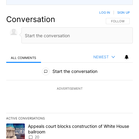
LOG IN
|
SIGN UP
Conversation
FOLLOW THIS CO
FOLLOW
NEWEST
ALL COMMENTS
All Comments
Start the conversation
ADVERTISEMENT
ACTIVE CONVERSATIONS
The following is a list of the most commented articles in the last 7
A trending article titled "Appeals court blocks construction of W
Appeals court blocks construction of White House
ballroom
20