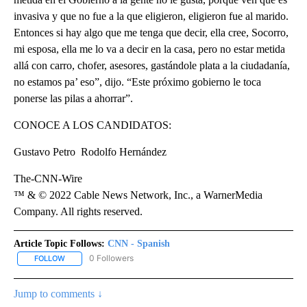
invasiva y que no fue a la que eligieron, eligieron fue al marido.
Entonces si hay algo que me tenga que decir, ella cree, Socorro,
mi esposa, ella me lo va a decir en la casa, pero no estar metida
allá con carro, chofer, asesores, gastándole plata a la ciudadanía,
no estamos pa’ eso”, dijo. “Este próximo gobierno le toca
ponerse las pilas a ahorrar”.
CONOCE A LOS CANDIDATOS:
Gustavo Petro Rodolfo Hernández
The-CNN-Wire
™ & © 2022 Cable News Network, Inc., a WarnerMedia
Company. All rights reserved.
Article Topic Follows:
CNN - Spanish
0 Followers
FOLLOW
FOLLOW "CNN - SPANISH" TO RECEIVE NOTIFICATIONS ABOUT NE
Jump to comments ↓