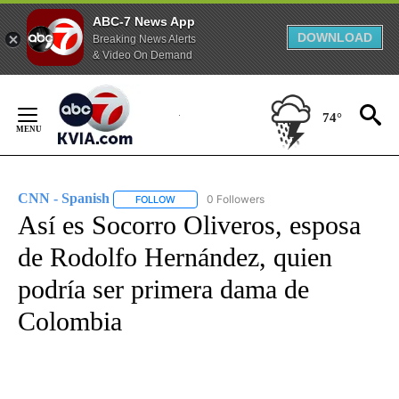
ABC-7 News App
DOWNLOAD
Breaking News Alerts
& Video On Demand
Skip
to
74°
Content
CNN - Spanish
0 Followers
FOLLOW
FOLLOW "CNN - SPANISH" TO RECEIVE NOTIFI
Así es Socorro Oliveros, esposa
de Rodolfo Hernández, quien
podría ser primera dama de
Colombia